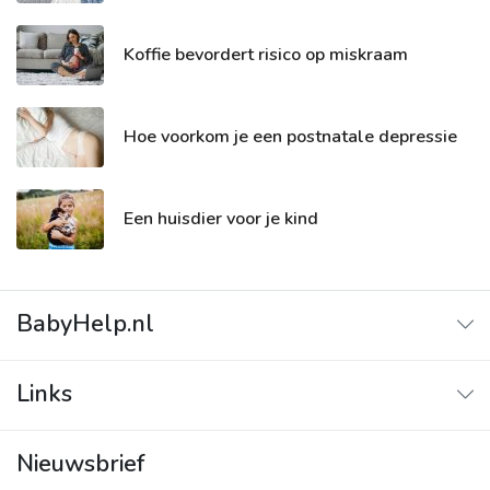
Koffie bevordert risico op miskraam
Hoe voorkom je een postnatale depressie
Een huisdier voor je kind
BabyHelp.nl
Adverteren
Links
Contact
Adverteren
Over ons
Nieuwsbrief
Contact
Privacy beleid