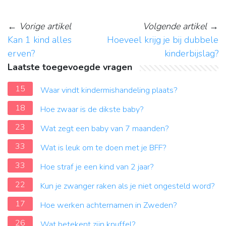
←
Vorige artikel
Volgende artikel
→
Kan 1 kind alles
Hoeveel krijg je bij dubbele
erven?
kinderbijslag?
Laatste toegevoegde vragen
15
Waar vindt kindermishandeling plaats?
18
Hoe zwaar is de dikste baby?
23
Wat zegt een baby van 7 maanden?
33
Wat is leuk om te doen met je BFF?
33
Hoe straf je een kind van 2 jaar?
22
Kun je zwanger raken als je niet ongesteld word?
17
Hoe werken achternamen in Zweden?
26
Wat betekent zijn knuffel?