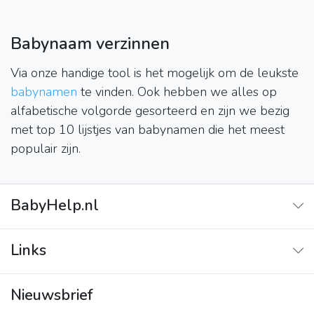
Babynaam verzinnen
Via onze handige tool is het mogelijk om de leukste
babynamen
te vinden. Ook hebben we alles op
alfabetische volgorde gesorteerd en zijn we bezig
met top 10 lijstjes van babynamen die het meest
populair zijn.
BabyHelp.nl
Adverteren
Links
Contact
Adverteren
Over ons
Nieuwsbrief
Contact
Privacy beleid