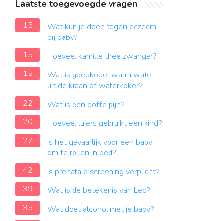
Laatste toegevoegde vragen
15
Wat kun je doen tegen eczeem
bij baby?
15
Hoeveel kamille thee zwanger?
15
Wat is goedkoper warm water
uit de kraan of waterkoker?
22
Wat is een doffe pijn?
20
Hoeveel luiers gebruikt een kind?
27
Is het gevaarlijk voor een baby
om te rollen in bed?
42
Is prenatale screening verplicht?
39
Wat is de betekenis van Leo?
35
Wat doet alcohol met je baby?