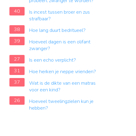
probeert zwanger te worden?
40
Is incest tussen broer en zus
strafbaar?
38
Hoe lang duurt bedritueel?
39
Hoeveel dagen is een olifant
zwanger?
27
Is een echo verplicht?
31
Hoe herken je neppe vrienden?
37
Wat is de dikte van een matras
voor een kind?
26
Hoeveel tweelingzielen kun je
hebben?