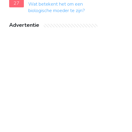
27
Wat betekent het om een ​​
biologische moeder te zijn?
Advertentie