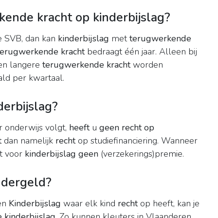
kende kracht op kinderbijslag?
de SVB, dan kan
kinderbijslag
met
terugwerkende
terugwerkende kracht
bedraagt één jaar. Alleen bij
een langere
terugwerkende kracht
worden
ld per kwartaal.
derbijslag?
r onderwijs volgt,
heeft
u
geen recht op
t
dan namelijk
recht
op studiefinanciering. Wanneer
t voor
kinderbijslag geen
(verzekerings)premie.
ndergeld?
 en
Kinderbijslag
waar elk kind
recht
op heeft, kan je
 kinderbijslag
. Zo kunnen kleuters in Vlaanderen