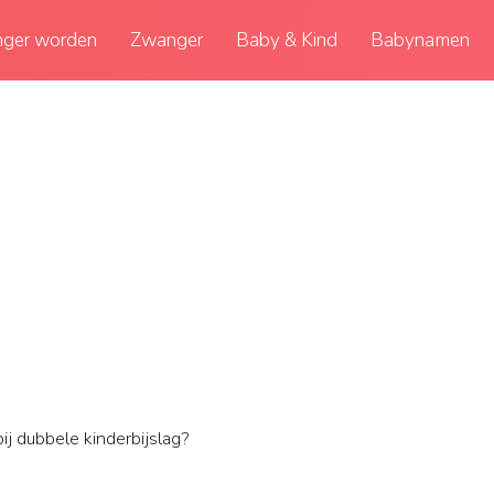
ger worden
Zwanger
Baby & Kind
Babynamen
bij dubbele kinderbijslag?