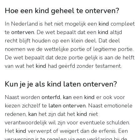
Hoe een kind geheel te onterven?
In Nederland is het niet mogelijk een
kind
compleet
te
onterven
. De wet bepaalt dat een
kind
altijd
recht blijft houden op een klein deel. Dat deel
noemen we de wettelijke portie of legitieme portie.
De wet bepaalt dat deze portie gelijk is aan de helft
van wat het
kind
had geërfd zonder testament.
Kun je je als kind laten onterven?
Naast worden
onterfd
,
kan
een
kind
er ook voor
kiezen zichzelf te
laten onterven
. Naast emotionele
redenen,
kan
het zijn dat het
kind
niet
verantwoordelijk wil zijn voor eventuele schulden.
Het
kind
verwerpt of weigert dan de erfenis. Een
verwerping is te regelen via een verklaring bij de