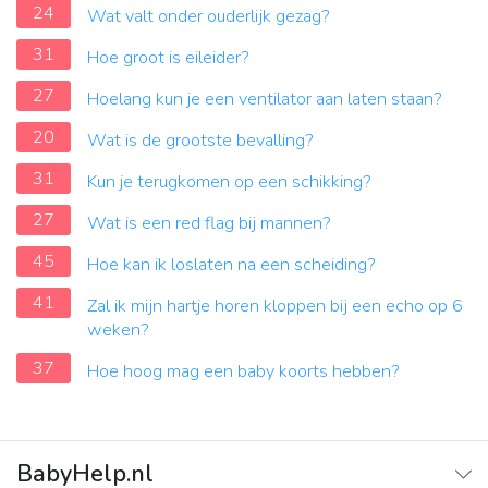
24
Wat valt onder ouderlijk gezag?
31
Hoe groot is eileider?
27
Hoelang kun je een ventilator aan laten staan?
20
Wat is de grootste bevalling?
31
Kun je terugkomen op een schikking?
27
Wat is een red flag bij mannen?
45
Hoe kan ik loslaten na een scheiding?
41
Zal ik mijn hartje horen kloppen bij een echo op 6
weken?
37
Hoe hoog mag een baby koorts hebben?
BabyHelp.nl