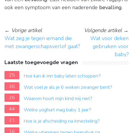
ook een symptoom van een naderende
bevalling
.
←
Vorige artikel
Volgende artikel
→
Wat zeg je tegen iemand die
Wat voor deken
met zwangerschapsverlof gaat?
gebruiken voor
baby?
Laatste toegevoegde vragen
25
Hoe kan ik mn baby laten schoppen?
36
Wat voel je als je 6 weken zwanger bent?
26
Waarom hoort mijn kind mij niet?
44
Welke yoghurt mag baby 1 jaar?
21
Hoe is je afscheiding na innesteling?
16
Welke vitaminen tegen haaruitval na