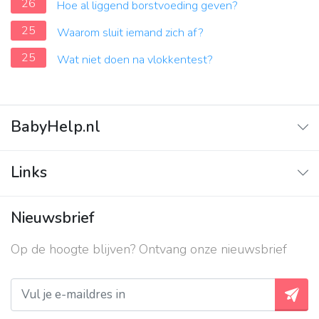
26
Hoe al liggend borstvoeding geven?
25
Waarom sluit iemand zich af?
25
Wat niet doen na vlokkentest?
BabyHelp.nl
Home
Links
Vraag & Antwoord
Adverteren
Nieuwsbrief
Contact
Op de hoogte blijven? Ontvang onze nieuwsbrief
Over ons
Privacy beleid