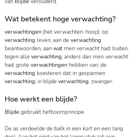
van
blijde
verouderd.
Wat betekent hoge verwachting?
verwachtingen
(het verwachten: hoop): op
verwachting
leven; aan de
verwachting
beantwoorden, aan
wat
men verwacht had; buiten,
tegen alle
verwachting
, anders dan men verwacht
had; grote
verwachtingen
hebben van; de
verwachting
koesteren dat; in gespannen
verwachting
; in blijde
verwachting
, zwanger.
Hoe werkt een blijde?
Blijde
gebruikt hefboomprincipe
De as verdeelde de balk in een kort en een lang
deel. Aan het eind van het lange stuk zat een