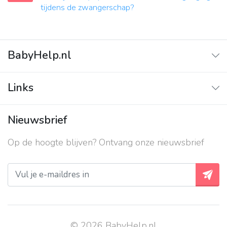
tijdens de zwangerschap?
BabyHelp.nl
Home
Links
Vraag & Antwoord
Adverteren
Nieuwsbrief
Contact
Op de hoogte blijven? Ontvang onze nieuwsbrief
Over ons
Privacy beleid
© 2026 BabyHelp.nl