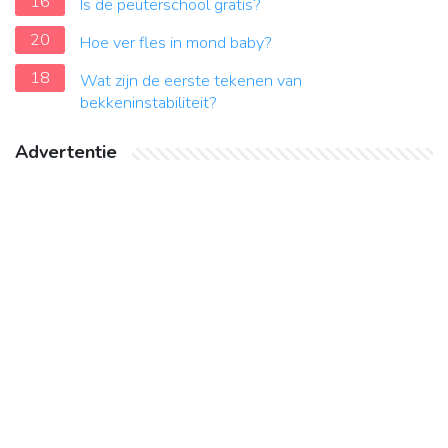
16
Is de peuterschool gratis?
20
Hoe ver fles in mond baby?
18
Wat zijn de eerste tekenen van
bekkeninstabiliteit?
Advertentie