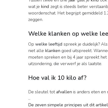
Tussen twee en drie
jaar
gaat je
kind
ook 
wat je
kind
zegt is steeds beter verstaanb
woordenschat. Het begrijpt gemiddeld 1
zeggen.
Welke klanken op welke leef
Op
welke leeftijd
spreek je duidelijk? Als
niet alle
klanken
goed uitspreekt. Wanneer
moeten spreken en bij 4 jaar spreekt het 
uitzondering, die verwerf je als laatste.
Hoe val ik 10 kilo af?
De sleutel tot
afvallen
is anders eten en 
...
De zeven simpele principes uit dit art