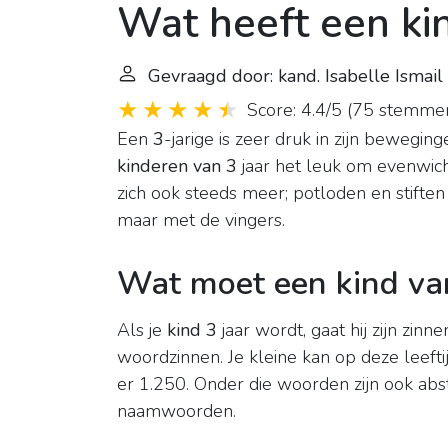
Wat heeft een ki
Gevraagd door: kand. Isabelle Ismai
Score: 4.4/5
(
75 stemme
Een
3
-jarige is zeer druk in zijn bewegin
kinderen van 3
jaar het leuk om evenwich
zich ook steeds meer; potloden en stift
maar met de vingers.
Wat moet een kind va
Als je
kind 3
jaar wordt, gaat hij zijn zinne
woordzinnen. Je kleine kan op deze leef
er 1.250. Onder die woorden zijn ook abst
naamwoorden.