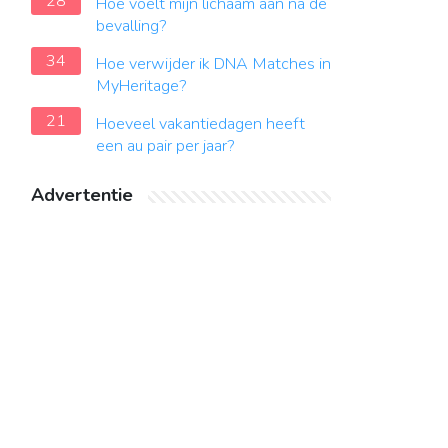
28
Hoe voelt mijn lichaam aan na de
bevalling?
34
Hoe verwijder ik DNA Matches in
MyHeritage?
21
Hoeveel vakantiedagen heeft
een au pair per jaar?
Advertentie