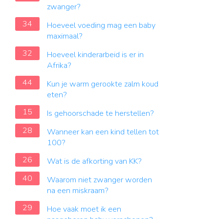
zwanger?
34
Hoeveel voeding mag een baby
maximaal?
32
Hoeveel kinderarbeid is er in
Afrika?
44
Kun je warm gerookte zalm koud
eten?
15
Is gehoorschade te herstellen?
28
Wanneer kan een kind tellen tot
100?
26
Wat is de afkorting van KK?
40
Waarom niet zwanger worden
na een miskraam?
29
Hoe vaak moet ik een