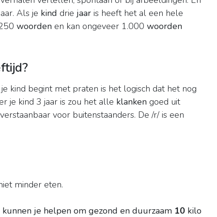
verhalen vertellen, spontaan of bij afbeeldingen. En
aar. Als je
kind
drie
jaar
is heeft het al een hele
.250
woorden
en kan ongeveer 1.000
woorden
tijd?
 je kind begint met praten is het logisch dat het nog
 je kind 3 jaar is zou het alle
klanken
goed uit
verstaanbaar voor buitenstaanders. De /r/ is een
niet minder eten.
ikel kunnen je helpen om gezond en duurzaam
10
kilo