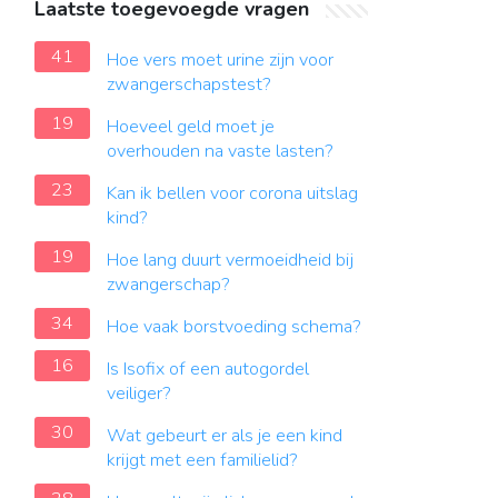
Laatste toegevoegde vragen
41
Hoe vers moet urine zijn voor
zwangerschapstest?
19
Hoeveel geld moet je
overhouden na vaste lasten?
23
Kan ik bellen voor corona uitslag
kind?
19
Hoe lang duurt vermoeidheid bij
zwangerschap?
34
Hoe vaak borstvoeding schema?
16
Is Isofix of een autogordel
veiliger?
30
Wat gebeurt er als je een kind
krijgt met een familielid?