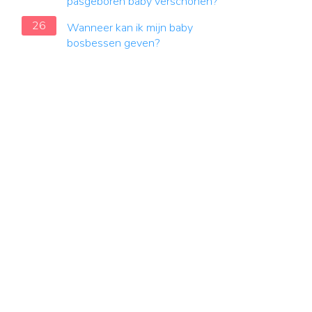
pasgeboren baby verschonen?
26
Wanneer kan ik mijn baby
bosbessen geven?