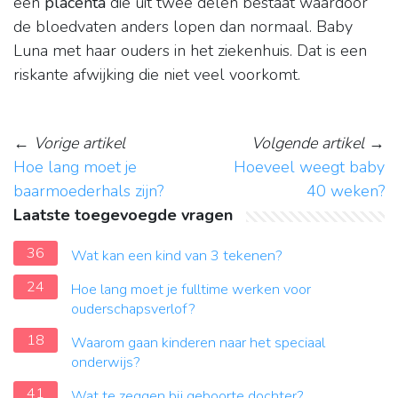
een
placenta
die uit twee delen bestaat waardoor
de bloedvaten anders lopen dan normaal. Baby
Luna met haar ouders in het ziekenhuis. Dat is een
riskante afwijking die niet veel voorkomt.
←
Vorige artikel
Volgende artikel
→
Hoe lang moet je
Hoeveel weegt baby
baarmoederhals zijn?
40 weken?
Laatste toegevoegde vragen
36
Wat kan een kind van 3 tekenen?
24
Hoe lang moet je fulltime werken voor
ouderschapsverlof?
18
Waarom gaan kinderen naar het speciaal
onderwijs?
41
Wat te zeggen bij geboorte dochter?