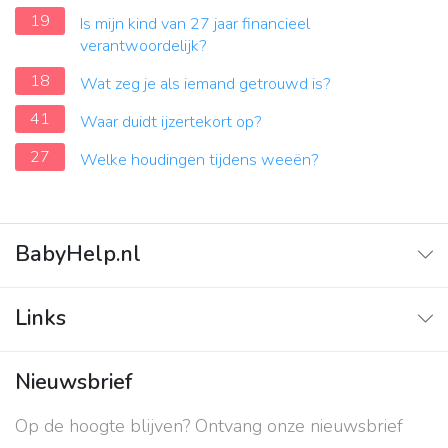
19
Is mijn kind van 27 jaar financieel
verantwoordelijk?
18
Wat zeg je als iemand getrouwd is?
41
Waar duidt ijzertekort op?
27
Welke houdingen tijdens weeën?
BabyHelp.nl
Home
Links
Vraag & Antwoord
Adverteren
Nieuwsbrief
Contact
Op de hoogte blijven? Ontvang onze nieuwsbrief
Over ons