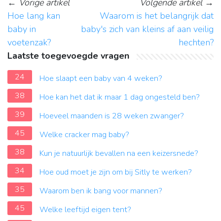
←
Vorige artikel
Volgende artikel
→
Hoe lang kan
Waarom is het belangrijk dat
baby in
baby's zich van kleins af aan veilig
voetenzak?
hechten?
Laatste toegevoegde vragen
24
Hoe slaapt een baby van 4 weken?
38
Hoe kan het dat ik maar 1 dag ongesteld ben?
39
Hoeveel maanden is 28 weken zwanger?
45
Welke cracker mag baby?
38
Kun je natuurlijk bevallen na een keizersnede?
34
Hoe oud moet je zijn om bij Sitly te werken?
35
Waarom ben ik bang voor mannen?
45
Welke leeftijd eigen tent?