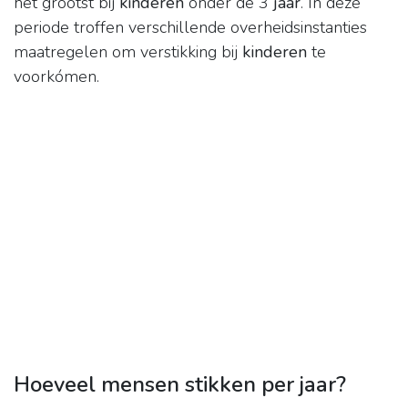
het grootst bij
kinderen
onder de 3
jaar
. In deze
periode troffen verschillende overheidsinstanties
maatregelen om verstikking bij
kinderen
te
voorkómen.
Hoeveel mensen stikken per jaar?