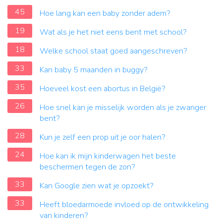
45
Hoe lang kan een baby zonder adem?
19
Wat als je het niet eens bent met school?
18
Welke school staat goed aangeschreven?
33
Kan baby 5 maanden in buggy?
35
Hoeveel kost een abortus in België?
26
Hoe snel kan je misselijk worden als je zwanger
bent?
28
Kun je zelf een prop uit je oor halen?
24
Hoe kan ik mijn kinderwagen het beste
beschermen tegen de zon?
33
Kan Google zien wat je opzoekt?
33
Heeft bloedarmoede invloed op de ontwikkeling
van kinderen?