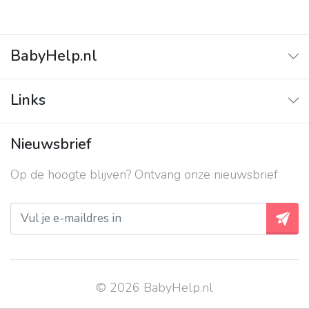
BabyHelp.nl
Home
Links
Vraag & Antwoord
Adverteren
Nieuwsbrief
Contact
Op de hoogte blijven? Ontvang onze nieuwsbrief
Over ons
Privacy beleid
© 2026 BabyHelp.nl