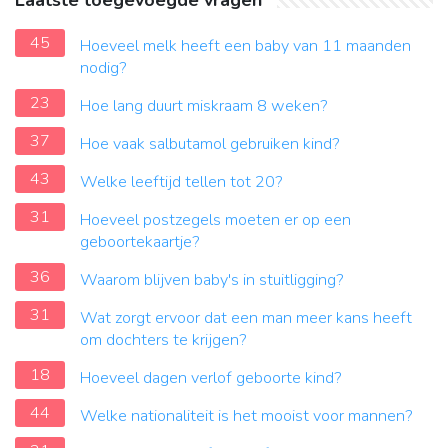
Laatste toegevoegde vragen
45
Hoeveel melk heeft een baby van 11 maanden
nodig?
23
Hoe lang duurt miskraam 8 weken?
37
Hoe vaak salbutamol gebruiken kind?
43
Welke leeftijd tellen tot 20?
31
Hoeveel postzegels moeten er op een
geboortekaartje?
36
Waarom blijven baby's in stuitligging?
31
Wat zorgt ervoor dat een man meer kans heeft
om dochters te krijgen?
18
Hoeveel dagen verlof geboorte kind?
44
Welke nationaliteit is het mooist voor mannen?