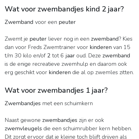
Wat voor zwembandjes kind 2 jaar?
Zwemband
voor een
peuter
Zwemt je
peuter
liever nog in een
zwemband
? Kies
dan voor Freds Zwemtrainer voor
kinderen
van 15
t/m 30 kilo en/of
2
tot 6
jaar
oud. Deze
zwemband
is de enige recreatieve zwemhulp en daarom ook
erg geschikt voor
kinderen
die al op zwemles zitten.
Wat voor zwembandjes 1 jaar?
Zwembandjes
met een schuimkern
Naast gewone
zwembandjes
zijn er ook
zwemvleugels
die een schuimrubber kern hebben.
Dit zorgt ervoor dat je kleine toch blijft drijven als