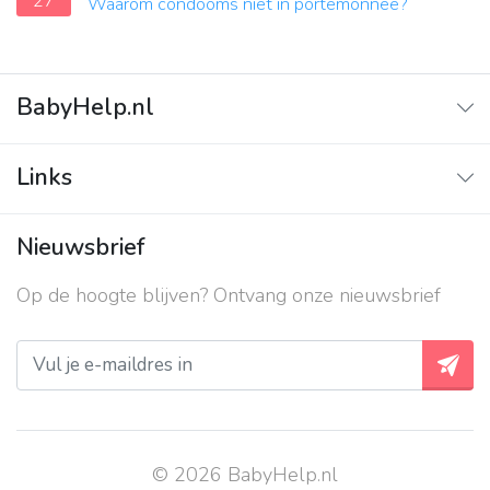
27
Waarom condooms niet in portemonnee?
BabyHelp.nl
Home
Links
Vraag & Antwoord
Adverteren
Nieuwsbrief
Contact
Op de hoogte blijven? Ontvang onze nieuwsbrief
Over ons
Privacy beleid
© 2026 BabyHelp.nl