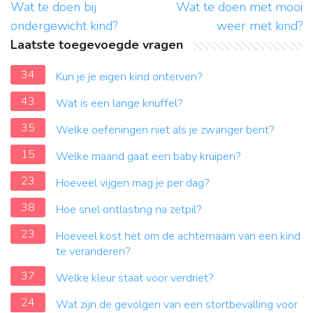
Wat te doen bij
Wat te doen met mooi
ondergewicht kind?
weer met kind?
Laatste toegevoegde vragen
34
Kun je je eigen kind onterven?
43
Wat is een lange knuffel?
35
Welke oefeningen niet als je zwanger bent?
15
Welke maand gaat een baby kruipen?
23
Hoeveel vijgen mag je per dag?
38
Hoe snel ontlasting na zetpil?
23
Hoeveel kost het om de achternaam van een kind
te veranderen?
37
Welke kleur staat voor verdriet?
24
Wat zijn de gevolgen van een stortbevalling voor