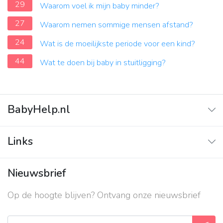
29
Waarom voel ik mijn baby minder?
27
Waarom nemen sommige mensen afstand?
24
Wat is de moeilijkste periode voor een kind?
44
Wat te doen bij baby in stuitligging?
BabyHelp.nl
Home
Links
Vraag & Antwoord
Adverteren
Nieuwsbrief
Contact
Op de hoogte blijven? Ontvang onze nieuwsbrief
Over ons
Privacy beleid