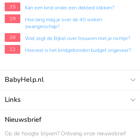
35
Kan een kind onder een dekbed stikken?
19
Hoe lang mag je over de 40 weken
zwangerschap?
38
Wat zegt de Bijbel over trouwen met je nichtje?
32
Hoeveel is het kindgebonden budget ongeveer?
BabyHelp.nl
Home
Links
Vraag & Antwoord
Adverteren
Nieuwsbrief
Contact
Op de hoogte blijven? Ontvang onze nieuwsbrief
Over ons