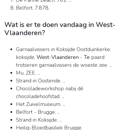
De Panne Beach. 762. ...
Belfort. 7.878.
Wat is er te doen vandaag in West-
Vlaanderen?
Garnaalvissers in Koksijde Oostduinkerke.
koksijde,
West
-
Vlaanderen
-
Te
paard
trotseren garnaalvissers de woeste zee. ...
Mu. ZEE. ...
Strand in Oostende. ...
Chocoladeworkshop nabij dé
chocoladehoofstad. ...
Het Zuivelmuseum. ...
Belfort - Brugge. ...
Strand in Koksijde. ...
Heilig-Bloedbasiliek Brugge.