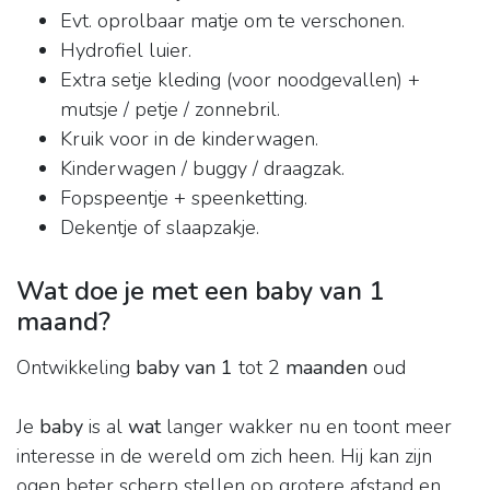
Evt. oprolbaar matje om te verschonen.
Hydrofiel luier.
Extra setje kleding (voor noodgevallen) +
mutsje / petje / zonnebril.
Kruik voor in de kinderwagen.
Kinderwagen / buggy / draagzak.
Fopspeentje + speenketting.
Dekentje of slaapzakje.
Wat doe je met een baby van 1
maand?
Ontwikkeling
baby van 1
tot 2
maanden
oud
Je
baby
is al
wat
langer wakker nu en toont meer
interesse in de wereld om zich heen. Hij kan zijn
ogen beter scherp stellen op grotere afstand en