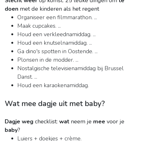
Slecht weer
op komst: 25 leuke dingen om
te
doen
met de kinderen als het regent
Organiseer een filmmarathon. ...
Maak cupcakes. ...
Houd een verkleednamiddag. ...
Houd een knutselnamiddag. ...
Ga dino's spotten in Oostende. ...
Plonsen in de modder. ...
Nostalgische televisienamiddag bij Brussel
Danst. ...
Houd een karaokenamiddag.
Wat mee dagje uit met baby?
Dagje weg
checklist:
wat
neem je
mee
voor je
baby
?
Luiers + doekjes + crème.