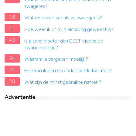
zwageres?
18
Wat doet een kat als ze zwanger is?
41
Hoe weet ik of mijn eisprong geweest is?
43
Is picaridin beter dan DEET tijdens de
zwangerschap?
34
Waarom is vergeven moeilijk?
34
Hoe kan ik een verboden liefde loslaten?
28
Wat zijn de minst gebruikte namen?
Advertentie