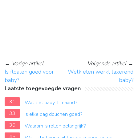
←
Vorige artikel
Volgende artikel
→
Is floaten goed voor
Welk eten werkt laxerend
baby?
baby?
Laatste toegevoegde vragen
31
Wat ziet baby 1 maand?
33
Is elke dag douchen goed?
30
Waarom is rollen belangrijk?
45
Wat is het verschil tussen schoonzus en