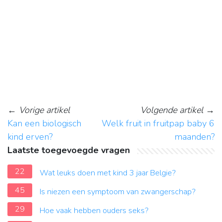
←
Vorige artikel
Volgende artikel
→
Kan een biologisch
Welk fruit in fruitpap baby 6
kind erven?
maanden?
Laatste toegevoegde vragen
22
Wat leuks doen met kind 3 jaar Belgie?
45
Is niezen een symptoom van zwangerschap?
29
Hoe vaak hebben ouders seks?