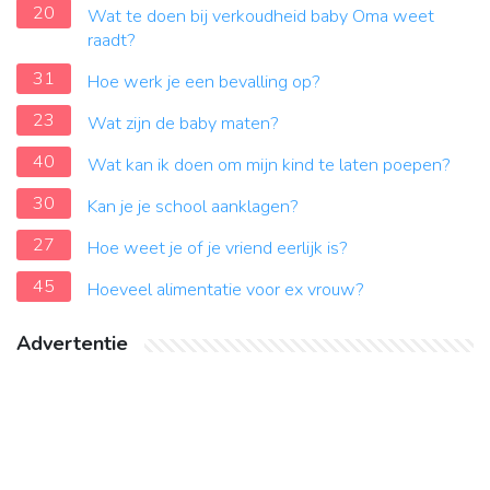
20
Wat te doen bij verkoudheid baby Oma weet
raadt?
31
Hoe werk je een bevalling op?
23
Wat zijn de baby maten?
40
Wat kan ik doen om mijn kind te laten poepen?
30
Kan je je school aanklagen?
27
Hoe weet je of je vriend eerlijk is?
45
Hoeveel alimentatie voor ex vrouw?
Advertentie