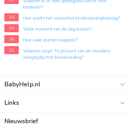
40
Waarom is te veel speelgoed slecht voor
kinderen?
24
Hoe werkt het voorschot kinderopvangtoeslag?
24
Welk moment van de dag kolven?
36
Hoe vaak zoenen koppels?
26
Waarom stopt 70 procent van de moeders
vroegtijdig met borstvoeding?
BabyHelp.nl
Home
Links
Vraag & Antwoord
Adverteren
Nieuwsbrief
Contact