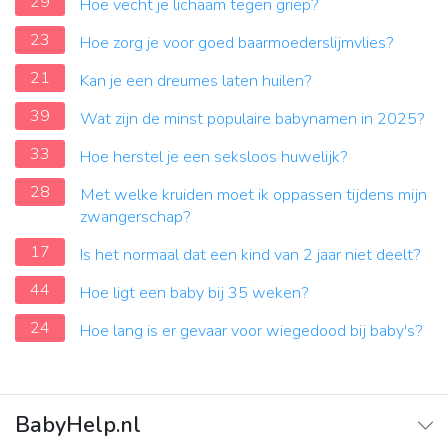
29
Hoe vecht je lichaam tegen griep?
23
Hoe zorg je voor goed baarmoederslijmvlies?
21
Kan je een dreumes laten huilen?
39
Wat zijn de minst populaire babynamen in 2025?
33
Hoe herstel je een seksloos huwelijk?
28
Met welke kruiden moet ik oppassen tijdens mijn
zwangerschap?
17
Is het normaal dat een kind van 2 jaar niet deelt?
44
Hoe ligt een baby bij 35 weken?
24
Hoe lang is er gevaar voor wiegedood bij baby's?
BabyHelp.nl