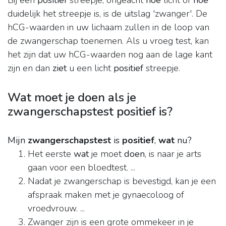
Bij een
positief
streepje, ongeacht
hoe
licht of
hoe
duidelijk het streepje is, is de uitslag 'zwanger'. De
hCG-waarden in uw lichaam zullen in de loop van
de zwangerschap toenemen. Als u vroeg test, kan
het zijn dat uw hCG-waarden nog aan de lage kant
zijn en dan
ziet
u een licht
positief
streepje.
Wat moet je doen als je
zwangerschapstest positief is?
Mijn
zwangerschapstest
is
positief
,
wat
nu?
Het eerste
wat
je moet
doen
, is naar je arts
gaan voor een bloedtest. ...
Nadat je zwangerschap is bevestigd, kan je een
afspraak maken met je gynaecoloog of
vroedvrouw. ...
Zwanger zijn is een grote ommekeer in je