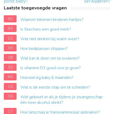
pond baby?
verwijderen?
Laatste toegevoegde vragen
40
Waarom tekenen kinderen hartjes?
45
Is Skechers een goed merk?
22
Wat niet drinken bij warm weer?
34
Hoe bedplassen stoppen?
18
Wat kan ik doen om te ovuleren?
32
Is vitamine D3 goed voor je groei?
45
Hoeveel kg baby 6 maanden?
15
Wat is de eerste stap om te scheiden?
16
Wat gebeurt er als je tijdens je zwangerschap
één keer alcohol drinkt?
17
Hoe lang mag je tranexaminezuur gebruiken?