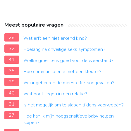
Meest populaire vragen
28
Wat erft een niet erkend kind?
32
Hoelang na onveilige seks symptomen?
41
Welke groente is goed voor de weerstand?
38
Hoe communiceer je met een kleuter?
29
Waar gebeuren de meeste fietsongevallen?
40
Wat doet liegen in een relatie?
31
Is het mogelijk om te slapen tijdens voorweeën?
27
Hoe kan ik mijn hoogsensitieve baby helpen
slapen?