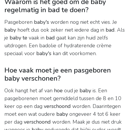
Waarom is het goed om de baby
regelmatig in bad te doen?
Pasgeboren
baby's
worden nog niet echt vies. Je
baby
hoeft dus ook zeker niet iedere dag in
bad
. Als
je
baby te
vaak in
bad
gaat kan zijn huid zelfs
uitdrogen. Een badolie of hydraterende crème
speciaal voor
baby's
kan dit voorkomen.
Hoe vaak moet je een pasgeboren
baby verschonen?
Ook hangt het af van
hoe
oud je
baby
is. Een
pasgeborenen moet gemiddeld tussen de 8 en 10
keer op een dag
verschoond
worden. Daarintegen
moet een wat oudere
baby
ongeveer 4 tot 6 keer
per dag
verschoond
worden. Maak je dus niet druk
wanneer je
baby
gedurende dat hij/zij ouder wordt