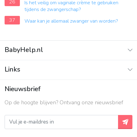
26
Is het veilig om vaginale crème te gebruiken
tijdens de zwangerschap?
37
Waar kan je allemaal zwanger van worden?
BabyHelp.nl
Home
Links
Vraag & Antwoord
Adverteren
Nieuwsbrief
Contact
Op de hoogte blijven? Ontvang onze nieuwsbrief
Over ons
Privacy beleid