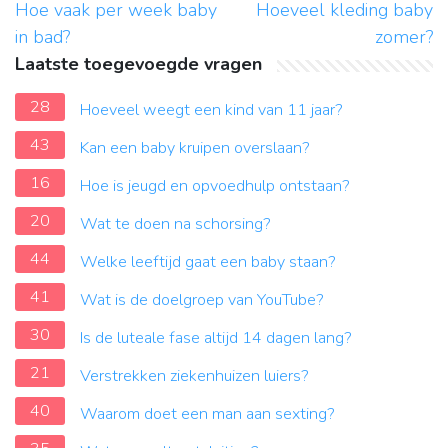
Hoe vaak per week baby
Hoeveel kleding baby
in bad?
zomer?
Laatste toegevoegde vragen
28
Hoeveel weegt een kind van 11 jaar?
43
Kan een baby kruipen overslaan?
16
Hoe is jeugd en opvoedhulp ontstaan?
20
Wat te doen na schorsing?
44
Welke leeftijd gaat een baby staan?
41
Wat is de doelgroep van YouTube?
30
Is de luteale fase altijd 14 dagen lang?
21
Verstrekken ziekenhuizen luiers?
40
Waarom doet een man aan sexting?