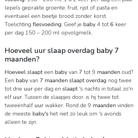
lepels geprakte groente, fruit, rijst of pasta en
eventueel een beetje brood zonder korst.
Toelichting
flesvoeding
: Geef je
baby
4 tot
6
keer
per dag 150 – 200 ml opvolgmelk.
Hoeveel uur slaap overdag baby 7
maanden?
Hoeveel slaapt
een
baby
van
7
tot 9
maanden
oud?
Een
baby
van
7 maanden slaapt overdag
nog twee
tot drie
uur
per dag en
slaapt
's nachts in totaal zo'n
elf
uur
. Tussen de slaapjes door, is hij twee tot
tweeënhalf
uur
wakker. Rond de 9
maanden
vinden
de meeste
baby's
het niet zo leuk om 's avonds
alleen te zijn.