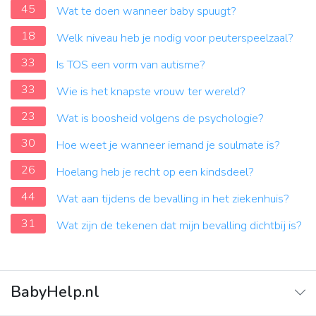
45
Wat te doen wanneer baby spuugt?
18
Welk niveau heb je nodig voor peuterspeelzaal?
33
Is TOS een vorm van autisme?
33
Wie is het knapste vrouw ter wereld?
23
Wat is boosheid volgens de psychologie?
30
Hoe weet je wanneer iemand je soulmate is?
26
Hoelang heb je recht op een kindsdeel?
44
Wat aan tijdens de bevalling in het ziekenhuis?
31
Wat zijn de tekenen dat mijn bevalling dichtbij is?
BabyHelp.nl