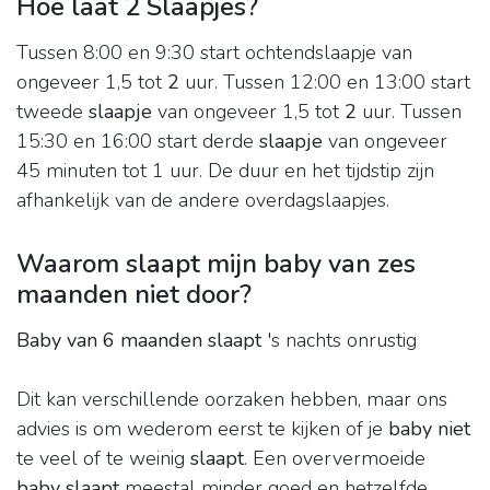
Hoe laat 2 Slaapjes?
Tussen 8:00 en 9:30 start ochtendslaapje van
ongeveer 1,5 tot
2
uur. Tussen 12:00 en 13:00 start
tweede
slaapje
van ongeveer 1,5 tot
2
uur. Tussen
15:30 en 16:00 start derde
slaapje
van ongeveer
45 minuten tot 1 uur. De duur en het tijdstip zijn
afhankelijk van de andere overdagslaapjes.
Waarom slaapt mijn baby van zes
maanden niet door?
Baby van 6 maanden slaapt
's nachts onrustig
Dit kan verschillende oorzaken hebben, maar ons
advies is om wederom eerst te kijken of je
baby niet
te veel of te weinig
slaapt
. Een oververmoeide
baby slaapt
meestal minder goed en hetzelfde