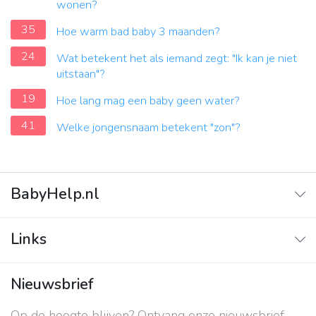
wonen?
35
Hoe warm bad baby 3 maanden?
24
Wat betekent het als iemand zegt: "Ik kan je niet
uitstaan"?
19
Hoe lang mag een baby geen water?
41
Welke jongensnaam betekent "zon"?
BabyHelp.nl
Home
Links
Vraag & Antwoord
Adverteren
Nieuwsbrief
Contact
Op de hoogte blijven? Ontvang onze nieuwsbrief