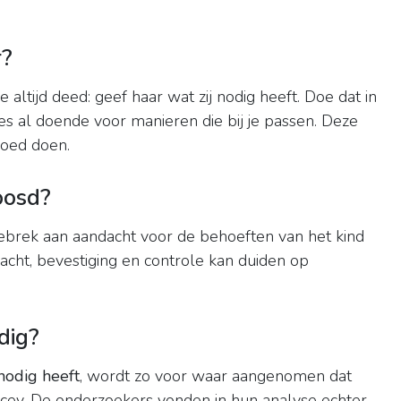
r?
altijd deed: geef haar wat zij nodig heeft. Doe dat in
es al doende voor manieren die bij je passen. Deze
goed doen.
oosd?
ebrek aan aandacht voor de behoeften van het kind
acht, bevestiging en controle kan duiden op
dig?
nodig heeft
, wordt zo voor waar aangenomen dat
tacey. De onderzoekers vonden in hun analyse echter