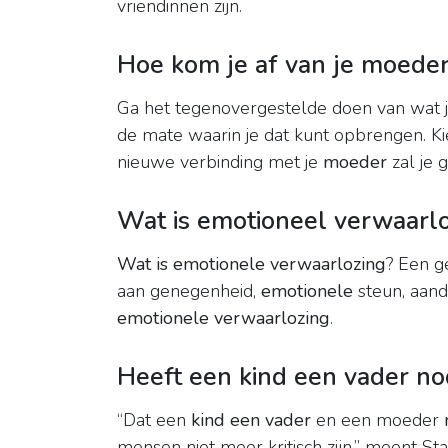
vriendinnen zijn.
Hoe kom je af van je moede
Ga het tegenovergestelde doen van wat je 
de mate waarin je dat kunt opbrengen. Ki
nieuwe verbinding met je
moeder
zal je 
Wat is emotioneel verwaarl
Wat is emotionele verwaarlozing
? Een g
aan genegenheid,
emotionele
steun, aand
emotionele verwaarlozing
.
Heeft een kind een vader no
“Dat een
kind een vader
en een moeder
mensen niet meer kritisch zijn,” meent S