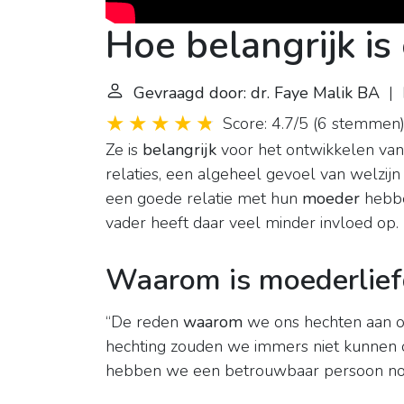
Hoe belangrijk i
Gevraagd door: dr. Faye Malik BA
| L
Score: 4.7/5
(
6 stemmen
Ze is
belangrijk
voor het ontwikkelen van 
relaties, een algeheel gevoel van welzijn
een goede relatie met hun
moeder
hebbe
vader heeft daar veel minder invloed op.
Waarom is moederlief
“De reden
waarom
we ons hechten aan 
hechting zouden we immers niet kunnen o
hebben we een betrouwbaar persoon nodig