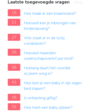
Laatste toegevoegde vragen
15
Hoe maak ik een kraammand?
31
Hoeveel kan je inbrengen van
kinderopvang?
27
Wie staat er in de rij bij
condoleren?
35
Hoeveel maanden
ouderschapsverlof per kind?
26
Hoelang duurt het voordat
eczeem weg is?
43
Hoe leer je een baby in zijn eigen
bed slapen?
16
Is ontlasting giftig?
32
Hoe heet een baby ijsbeer?