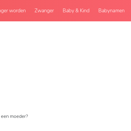
ger worden
Zwanger
Baby & Kind
Babynamen
s een moeder?