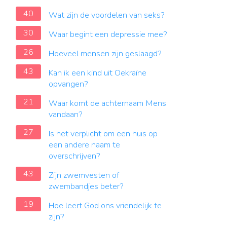
40
Wat zijn de voordelen van seks?
30
Waar begint een depressie mee?
26
Hoeveel mensen zijn geslaagd?
43
Kan ik een kind uit Oekraïne
opvangen?
21
Waar komt de achternaam Mens
vandaan?
27
Is het verplicht om een huis op
een andere naam te
overschrijven?
43
Zijn zwemvesten of
zwembandjes beter?
19
Hoe leert God ons vriendelijk te
zijn?