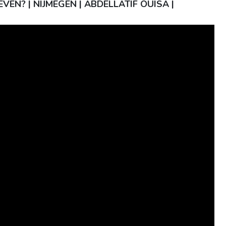
LEVEN? | NIJMEGEN | ABDELLATIF OUISA |