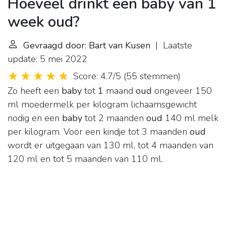
Hoeveel drinkt een baby van 1
week oud?
Gevraagd door: Bart van Kusen
| Laatste
update: 5 mei 2022
Score: 4.7/5
(
55 stemmen
)
Zo heeft een
baby
tot
1
maand
oud
ongeveer 150
ml moedermelk per kilogram lichaamsgewicht
nodig en een
baby
tot 2 maanden
oud
140 ml melk
per kilogram. Voor een kindje tot 3 maanden
oud
wordt er uitgegaan van 130 ml, tot 4 maanden van
120 ml en tot 5 maanden van 110 ml.