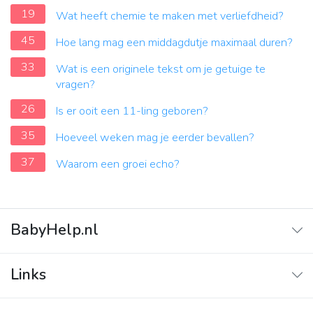
19
Wat heeft chemie te maken met verliefdheid?
45
Hoe lang mag een middagdutje maximaal duren?
33
Wat is een originele tekst om je getuige te
vragen?
26
Is er ooit een 11-ling geboren?
35
Hoeveel weken mag je eerder bevallen?
37
Waarom een groei echo?
BabyHelp.nl
Home
Links
Vraag & Antwoord
Adverteren