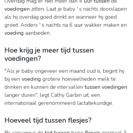
Overdag mag er niet meer dan 4
uur tussen
de
voedingen
zitten. Laat je baby ' s nachts doorslapen
als hij overdag goed drinkt en wanneer hij goed
groeit. Anders ' s nachts na 6
uur
wakker maken en
voeding
aanbieden.
Hoe krijg je meer tijd tussen
voedingen?
"Als je baby ongeveer een maand oud is, begint hij
bij een
voeding
grotere hoeveelheden melk te
drinken en kunnen de intervallen
tussen voedingen
langer duren", legt Cathy Garbin uit, een
internationaal gerenommeerd lactatiekundige.
Hoeveel tijd tussen flesjes?
Bij aanvang is de
tijd tussen
twee
flesjes
normaal 3