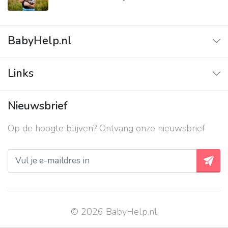
BabyHelp.nl
Adverteren
Links
Contact
Adverteren
Over ons
Nieuwsbrief
Contact
Privacy beleid
Op de hoogte blijven? Ontvang onze nieuwsbrief
Over ons
Privacy beleid
© 2026 BabyHelp.nl