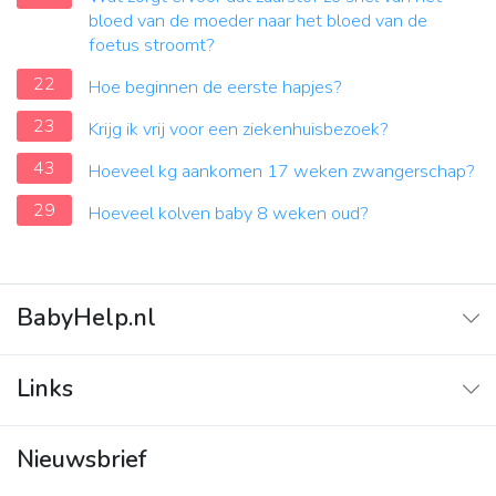
bloed van de moeder naar het bloed van de
foetus stroomt?
22
Hoe beginnen de eerste hapjes?
23
Krijg ik vrij voor een ziekenhuisbezoek?
43
Hoeveel kg aankomen 17 weken zwangerschap?
29
Hoeveel kolven baby 8 weken oud?
BabyHelp.nl
Home
Links
Vraag & Antwoord
Adverteren
Nieuwsbrief
Contact