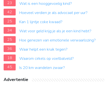
23
Wat is een hooggevoelig kind?
42
Hoeveel verdien je als advocaat per uur?
25
Kan 1 lijntje coke kwaad?
34
Wat voor geld krijg je als je een kind hebt?
25
Hoe genezen van emotionele verwaarlozing?
36
Waar helpt een kruik tegen?
18
Waarom cirkels op voetbalveld?
45
Is 20 km wandelen zwaar?
Advertentie