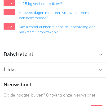
35
Is 25 kg veel om te tillen?
33
Hoeveel dagen moet een vrouw rust nemen na
een keizersnede?
35
Kan alcohol drinken tijdens de innesteling een
miskraam veroorzaken?
BabyHelp.nl
Home
Links
Vraag & Antwoord
Adverteren
Nieuwsbrief
Contact
Op de hoogte blijven? Ontvang onze nieuwsbrief
Over ons
Privacy beleid