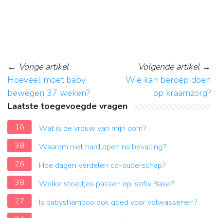
←
Vorige artikel
Volgende artikel
→
Hoeveel moet baby
Wie kan beroep doen
bewegen 37 weken?
op kraamzorg?
Laatste toegevoegde vragen
16
Wat is de vrouw van mijn oom?
38
Waarom niet hardlopen na bevalling?
26
Hoe dagen verdelen co-ouderschap?
38
Welke stoeltjes passen op Isofix Base?
27
Is babyshampoo ook goed voor volwassenen?