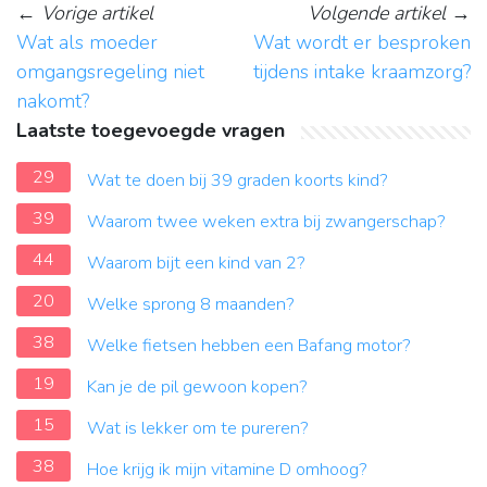
←
Vorige artikel
Volgende artikel
→
Wat als moeder
Wat wordt er besproken
omgangsregeling niet
tijdens intake kraamzorg?
nakomt?
Laatste toegevoegde vragen
29
Wat te doen bij 39 graden koorts kind?
39
Waarom twee weken extra bij zwangerschap?
44
Waarom bijt een kind van 2?
20
Welke sprong 8 maanden?
38
Welke fietsen hebben een Bafang motor?
19
Kan je de pil gewoon kopen?
15
Wat is lekker om te pureren?
38
Hoe krijg ik mijn vitamine D omhoog?