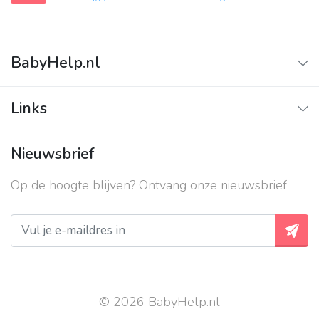
BabyHelp.nl
Home
Links
Vraag & Antwoord
Adverteren
Nieuwsbrief
Contact
Op de hoogte blijven? Ontvang onze nieuwsbrief
Over ons
Privacy beleid
© 2026 BabyHelp.nl