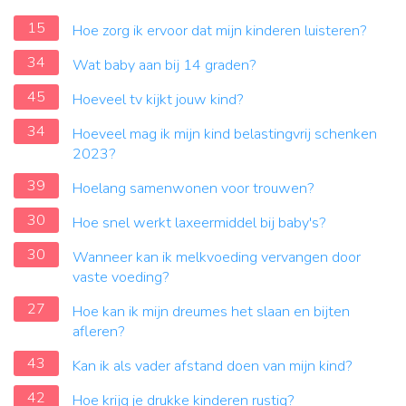
15
Hoe zorg ik ervoor dat mijn kinderen luisteren?
34
Wat baby aan bij 14 graden?
45
Hoeveel tv kijkt jouw kind?
34
Hoeveel mag ik mijn kind belastingvrij schenken
2023?
39
Hoelang samenwonen voor trouwen?
30
Hoe snel werkt laxeermiddel bij baby's?
30
Wanneer kan ik melkvoeding vervangen door
vaste voeding?
27
Hoe kan ik mijn dreumes het slaan en bijten
afleren?
43
Kan ik als vader afstand doen van mijn kind?
42
Hoe krijg je drukke kinderen rustig?