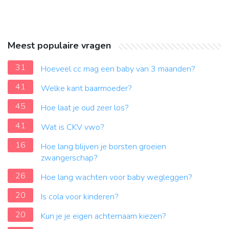
Meest populaire vragen
31
Hoeveel cc mag een baby van 3 maanden?
41
Welke kant baarmoeder?
45
Hoe laat je oud zeer los?
41
Wat is CKV vwo?
16
Hoe lang blijven je borsten groeien
zwangerschap?
26
Hoe lang wachten voor baby wegleggen?
20
Is cola voor kinderen?
20
Kun je je eigen achternaam kiezen?