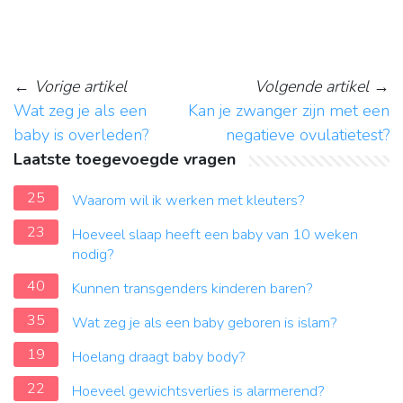
←
Vorige artikel
Volgende artikel
→
Wat zeg je als een
Kan je zwanger zijn met een
baby is overleden?
negatieve ovulatietest?
Laatste toegevoegde vragen
25
Waarom wil ik werken met kleuters?
23
Hoeveel slaap heeft een baby van 10 weken
nodig?
40
Kunnen transgenders kinderen baren?
35
Wat zeg je als een baby geboren is islam?
19
Hoelang draagt baby body?
22
Hoeveel gewichtsverlies is alarmerend?