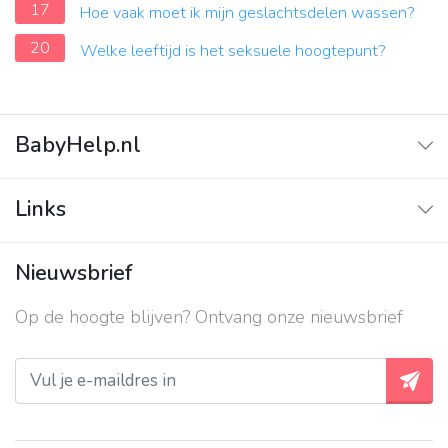
17
Hoe vaak moet ik mijn geslachtsdelen wassen?
20
Welke leeftijd is het seksuele hoogtepunt?
BabyHelp.nl
Home
Links
Vraag & Antwoord
Adverteren
Nieuwsbrief
Contact
Op de hoogte blijven? Ontvang onze nieuwsbrief
Over ons
Privacy beleid