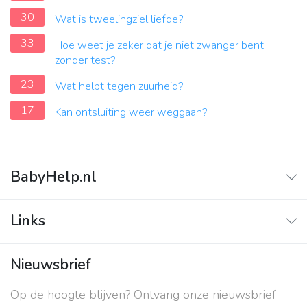
30
Wat is tweelingziel liefde?
33
Hoe weet je zeker dat je niet zwanger bent
zonder test?
23
Wat helpt tegen zuurheid?
17
Kan ontsluiting weer weggaan?
BabyHelp.nl
Home
Links
Vraag & Antwoord
Adverteren
Nieuwsbrief
Contact
Op de hoogte blijven? Ontvang onze nieuwsbrief
Over ons