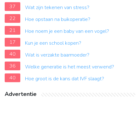
37
Wat zijn tekenen van stress?
22
Hoe opstaan na buikoperatie?
21
Hoe noem je een baby van een vogel?
17
Kun je een school kopen?
40
Wat is verzakte baarmoeder?
36
Welke generatie is het meest verwend?
40
Hoe groot is de kans dat IVF slaagt?
Advertentie