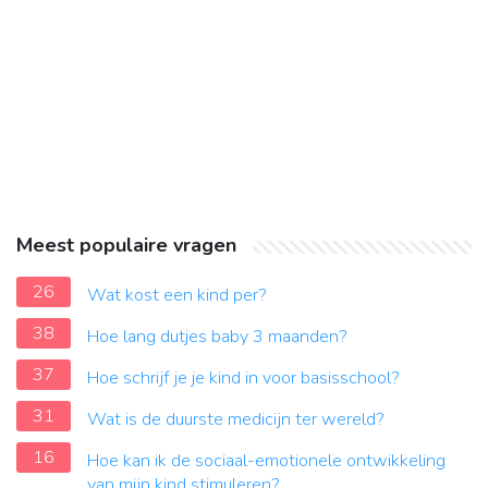
Meest populaire vragen
26
Wat kost een kind per?
38
Hoe lang dutjes baby 3 maanden?
37
Hoe schrijf je je kind in voor basisschool?
31
Wat is de duurste medicijn ter wereld?
16
Hoe kan ik de sociaal-emotionele ontwikkeling
van mijn kind stimuleren?