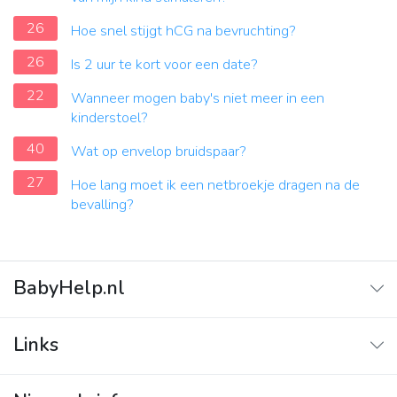
26
Hoe snel stijgt hCG na bevruchting?
26
Is 2 uur te kort voor een date?
22
Wanneer mogen baby's niet meer in een
kinderstoel?
40
Wat op envelop bruidspaar?
27
Hoe lang moet ik een netbroekje dragen na de
bevalling?
BabyHelp.nl
Home
Links
Vraag & Antwoord
Adverteren