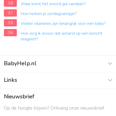
18
Waar komt het woord gul vandaan?
37
Hoe herken je zondagsarmpje?
39
Welke vitamines zijn belangrijk voor een baby?
38
Hoe zorg ik ervoor dat iemand op een bericht
reageert?
BabyHelp.nl
Home
Links
Vraag & Antwoord
Adverteren
Nieuwsbrief
Contact
Op de hoogte blijven? Ontvang onze nieuwsbrief
Over ons