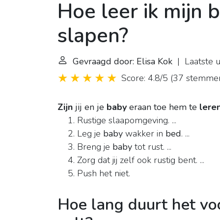
Hoe leer ik mijn b
slapen?
Gevraagd door: Elisa Kok
| Laatste u
Score: 4.8/5
(
37 stemme
Zijn
jij en je
baby
eraan toe hem te
lere
Rustige slaapomgeving. ...
Leg je
baby
wakker in
bed
. ...
Breng je
baby
tot rust. ...
Zorg dat jij zelf ook rustig bent. ...
Push het niet.
Hoe lang duurt het voo