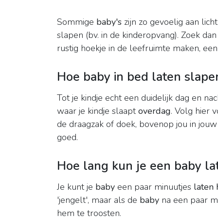
Sommige
baby's
zijn zo gevoelig aan lich
slapen (bv. in de kinderopvang). Zoek da
rustig hoekje in de leefruimte maken, een 
Hoe baby in bed laten slape
Tot je kindje echt een duidelijk dag en na
waar je kindje slaapt
overdag
. Volg hier v
de draagzak of doek, bovenop jou in jouw a
goed.
Hoe lang kun je een baby la
Je kunt je
baby
een paar minuutjes
laten 
'jengelt', maar als de
baby
na een paar mi
hem te troosten.