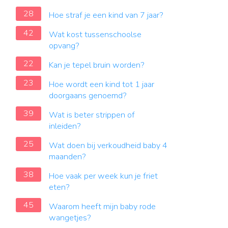
28
Hoe straf je een kind van 7 jaar?
42
Wat kost tussenschoolse
opvang?
22
Kan je tepel bruin worden?
23
Hoe wordt een kind tot 1 jaar
doorgaans genoemd?
39
Wat is beter strippen of
inleiden?
25
Wat doen bij verkoudheid baby 4
maanden?
38
Hoe vaak per week kun je friet
eten?
45
Waarom heeft mijn baby rode
wangetjes?