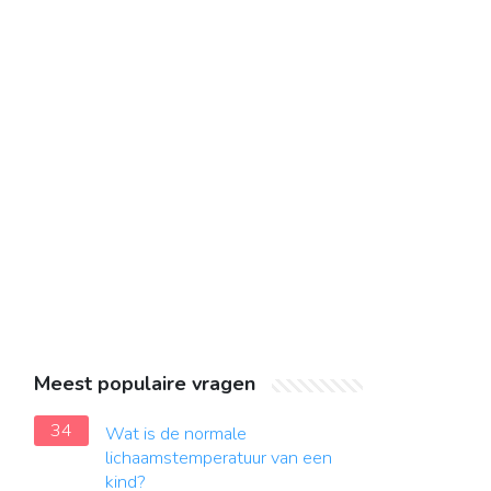
Meest populaire vragen
34
Wat is de normale
lichaamstemperatuur van een
kind?