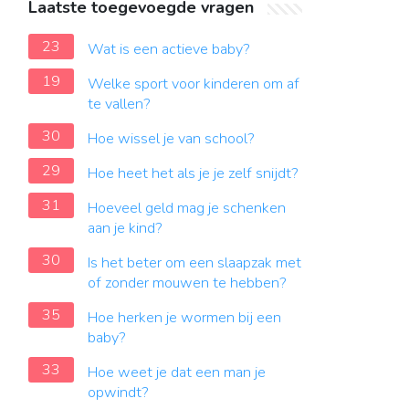
Laatste toegevoegde vragen
23
Wat is een actieve baby?
19
Welke sport voor kinderen om af
te vallen?
30
Hoe wissel je van school?
29
Hoe heet het als je je zelf snijdt?
31
Hoeveel geld mag je schenken
aan je kind?
30
Is het beter om een ​​slaapzak met
of zonder mouwen te hebben?
35
Hoe herken je wormen bij een
baby?
33
Hoe weet je dat een man je
opwindt?