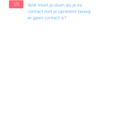
15
Wat moet je doen als je ex
contact met je opneemt terwijl
er geen contact is?