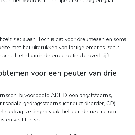
n
van het
hoofd
is in principe onschuldig en gaat
ichzelf ziet slaan. Toch is dat voor dreumesen en soms
eite met het uitdrukken van lastige emoties, zoals
macht. Het slaan is de enige optie die overblijft.
oblemen voor een peuter van drie
issen, bijvoorbeeld ADHD, een angststoornis,
tisociale gedragsstoornis (conduct disorder, CD)
bel
gedrag
: ze liegen vaak, hebben de neiging om
ms en vechten snel.