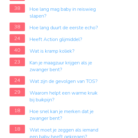
38
Hoe lang mag baby in reiswieg
slapen?
38
Hoe lang duurt de eerste echo?
24
Heeft Action glijmiddel?
40
Wat is kramp koliek?
23
Kan je maagzuur krijgen als je
zwanger bent?
24
Wat zijn de gevolgen van TOS?
29
Waarom helpt een warme kruik
bij buikpijn?
18
Hoe snel kan je merken dat je
zwanger bent?
18
Wat moet je zeggen als iemand
een baby heeft gekregen?