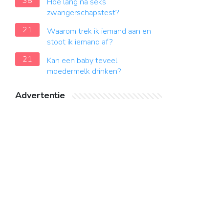
38
Hoe lang na seks
zwangerschapstest?
21
Waarom trek ik iemand aan en
stoot ik iemand af?
21
Kan een baby teveel
moedermelk drinken?
Advertentie