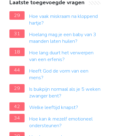
Laatste toegevoegde vragen
29
Hoe vaak miskraam na kloppend
hartje?
31
Hoelang mag je een baby van 3
maanden laten huilen?
18
Hoe lang duurt het verwerpen
van een erfenis?
44
Heeft God de vorm van een
mens?
29
Is buikpijn normaal als je 5 weken
zwanger bent?
42
Welke leeftijd knapst?
34
Hoe kan ik mezelf emotioneel
ondersteunen?