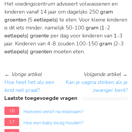
Het voedingscentrum adviseert volwassenen en
kinderen vanaf 14 jaar om dagelijks 250
gram
groenten
(5
eetlepels
) te eten. Voor kleine kinderen
is dit iets minder, namelijk 50-100
gram
(
1
-2
eetlepels
)
groente
per dag voor kinderen van
1
-3
jaar. Kinderen van 4-8 zouden 100-150
gram
(2-3
eetlepels
)
groenten
moeten eten.
←
Vorige artikel
Volgende artikel
→
Hoe heet het als een
Kan je vagina stinken als je
kind niet praat?
zwanger bent?
Laatste toegevoegde vragen
16
Hoeveel verlof na miskraam?
17
Hoe een baby bezig houden?