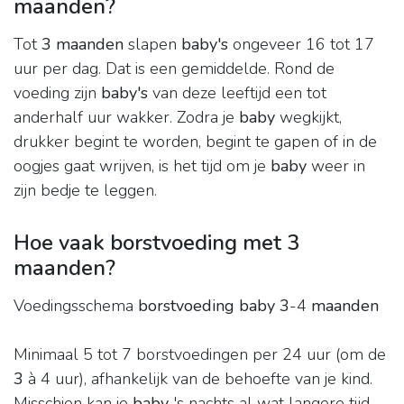
maanden?
Tot
3 maanden
slapen
baby's
ongeveer 16 tot 17
uur per dag. Dat is een gemiddelde. Rond de
voeding zijn
baby's
van deze leeftijd een tot
anderhalf uur wakker. Zodra je
baby
wegkijkt,
drukker begint te worden, begint te gapen of in de
oogjes gaat wrijven, is het tijd om je
baby
weer in
zijn bedje te leggen.
Hoe vaak borstvoeding met 3
maanden?
Voedingsschema
borstvoeding baby 3
-4
maanden
Minimaal 5 tot 7 borstvoedingen per 24 uur (om de
3
à 4 uur), afhankelijk van de behoefte van je kind.
Misschien kan je
baby
's nachts al wat langere tijd