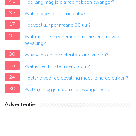
41
Hoe lang mag je diarree hebben zwanger?
35
Wat te doen bij kleine baby?
17
Hoeveel uur per maand 38 uur?
34
Wat moet je meenemen naar ziekenhuis voor
bevalling?
30
Waarvan kan je keelontsteking krijgen?
15
Wat is het Einstein syndroom?
24
Hoelang voor de bevalling moet je harde buiken?
30
Welk ijs mag je niet als je zwanger bent?
Advertentie