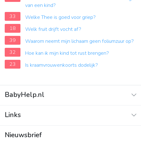
van een kind?
33
Welke Thee is goed voor griep?
18
Welk fruit drijft vocht af?
39
Waarom neemt mijn lichaam geen foliumzuur op?
32
Hoe kan ik mijn kind tot rust brengen?
23
Is kraamvrouwenkoorts dodelijk?
BabyHelp.nl
Home
Links
Vraag & Antwoord
Adverteren
Nieuwsbrief
Contact