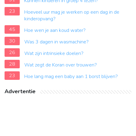
Kunnen kinderen in groep 4 lezen?
23
Hoeveel uur mag je werken op een dag in de
kinderopvang?
45
Hoe wen je aan koud water?
30
Was 3 dagen in wasmachine?
26
Wat zijn intrinsieke doelen?
28
Wat zegt de Koran over trouwen?
23
Hoe lang mag een baby aan 1 borst blijven?
Advertentie