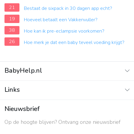
21
Bestaat de sixpack in 30 dagen app echt?
19
Hoeveel betaalt een Vakkenvuller?
38
Hoe kan ik pre-eclampsie voorkomen?
26
Hoe merk je dat een baby teveel voeding krijgt?
BabyHelp.nl
Home
Links
Vraag & Antwoord
Adverteren
Nieuwsbrief
Contact
Op de hoogte blijven? Ontvang onze nieuwsbrief
Over ons
Privacy beleid