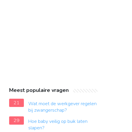
Meest populaire vragen
21
Wat moet de werkgever regelen
bij zwangerschap?
29
Hoe baby veilig op buik laten
slapen?