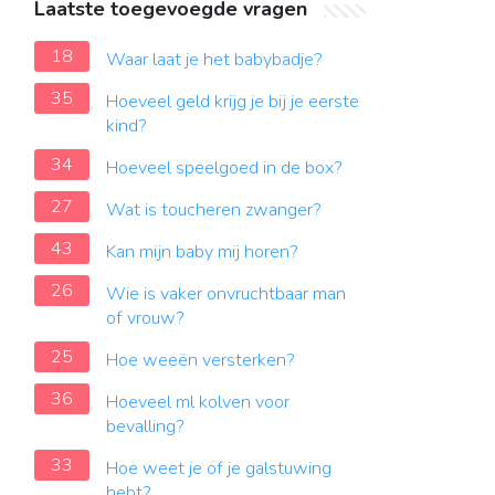
Laatste toegevoegde vragen
18
Waar laat je het babybadje?
35
Hoeveel geld krijg je bij je eerste
kind?
34
Hoeveel speelgoed in de box?
27
Wat is toucheren zwanger?
43
Kan mijn baby mij horen?
26
Wie is vaker onvruchtbaar man
of vrouw?
25
Hoe weeën versterken?
36
Hoeveel ml kolven voor
bevalling?
33
Hoe weet je of je galstuwing
hebt?