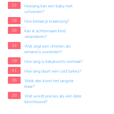
23
Hoelang kan een baby met
schoenen?
29
Hoe betaal je kraamzorg?
26
Kan ik achternaam kind
veranderen?
33
Wat zegt een christen als
iemand is overleden?
19
Hoe lang is babykoorts normaal?
41
Hoe lang duurt een cold turkey?
36
Welk dier komt het langste
klaar?
29
Wat wordt precies als een date
beschouwd?