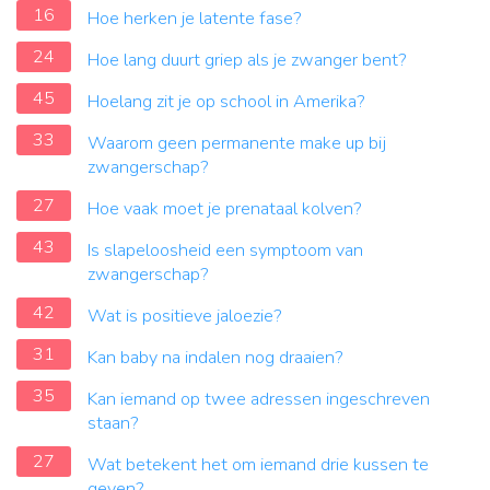
16
Hoe herken je latente fase?
24
Hoe lang duurt griep als je zwanger bent?
45
Hoelang zit je op school in Amerika?
33
Waarom geen permanente make up bij
zwangerschap?
27
Hoe vaak moet je prenataal kolven?
43
Is slapeloosheid een symptoom van
zwangerschap?
42
Wat is positieve jaloezie?
31
Kan baby na indalen nog draaien?
35
Kan iemand op twee adressen ingeschreven
staan?
27
Wat betekent het om iemand drie kussen te
geven?