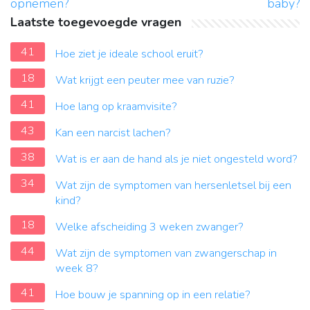
opnemen?
baby?
Laatste toegevoegde vragen
41
Hoe ziet je ideale school eruit?
18
Wat krijgt een peuter mee van ruzie?
41
Hoe lang op kraamvisite?
43
Kan een narcist lachen?
38
Wat is er aan de hand als je niet ongesteld word?
34
Wat zijn de symptomen van hersenletsel bij een
kind?
18
Welke afscheiding 3 weken zwanger?
44
Wat zijn de symptomen van zwangerschap in
week 8?
41
Hoe bouw je spanning op in een relatie?