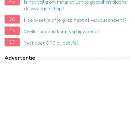
45
Is het veilig om malariapillen te gebruiken tijdens
de zwangerschap?
26
Hoe weet je of je griep hebt of verkouden bent?
43
Welk hormoon komt vrij bij woede?
23
Wat doet ORS bij baby's?
Advertentie