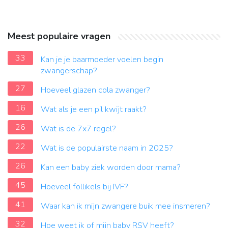
Meest populaire vragen
33
Kan je je baarmoeder voelen begin
zwangerschap?
27
Hoeveel glazen cola zwanger?
16
Wat als je een pil kwijt raakt?
26
Wat is de 7x7 regel?
22
Wat is de populairste naam in 2025?
26
Kan een baby ziek worden door mama?
45
Hoeveel follikels bij IVF?
41
Waar kan ik mijn zwangere buik mee insmeren?
32
Hoe weet ik of mijn baby RSV heeft?