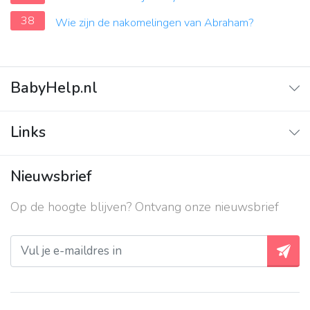
38
Wie zijn de nakomelingen van Abraham?
BabyHelp.nl
Home
Links
Vraag & Antwoord
Adverteren
Nieuwsbrief
Contact
Op de hoogte blijven? Ontvang onze nieuwsbrief
Over ons
Privacy beleid