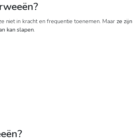
orweeën?
 niet in kracht en frequentie toenemen. Maar
ze zijn
van kan slapen
.
eeën?