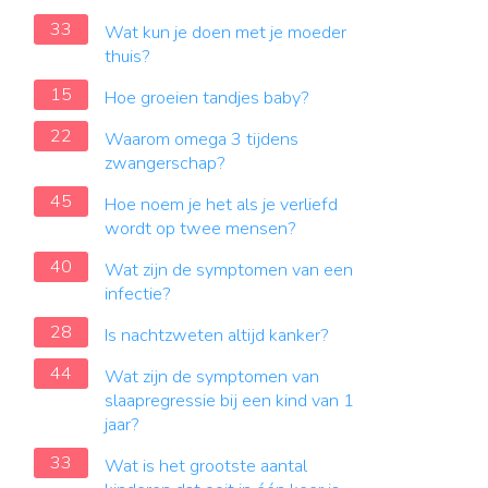
33
Wat kun je doen met je moeder
thuis?
15
Hoe groeien tandjes baby?
22
Waarom omega 3 tijdens
zwangerschap?
45
Hoe noem je het als je verliefd
wordt op twee mensen?
40
Wat zijn de symptomen van een
infectie?
28
Is nachtzweten altijd kanker?
44
Wat zijn de symptomen van
slaapregressie bij een kind van 1
jaar?
33
Wat is het grootste aantal