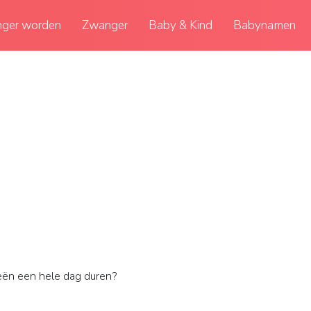
ger worden
Zwanger
Baby & Kind
Babynamen
n een hele dag duren?