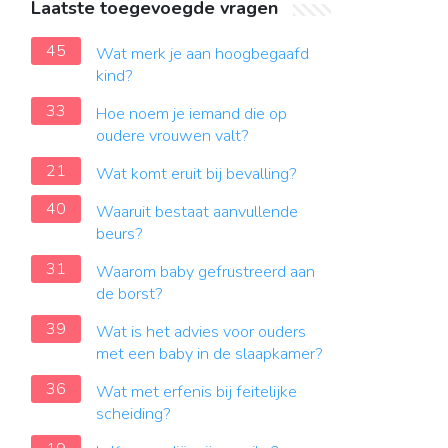
Laatste toegevoegde vragen
45
Wat merk je aan hoogbegaafd
kind?
33
Hoe noem je iemand die op
oudere vrouwen valt?
21
Wat komt eruit bij bevalling?
40
Waaruit bestaat aanvullende
beurs?
31
Waarom baby gefrustreerd aan
de borst?
39
Wat is het advies voor ouders
met een baby in de slaapkamer?
36
Wat met erfenis bij feitelijke
scheiding?