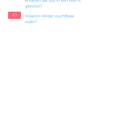
kinderen dat ooit in één keer is
geboren?
43
Waarom minder vruchtbaar
ouder?