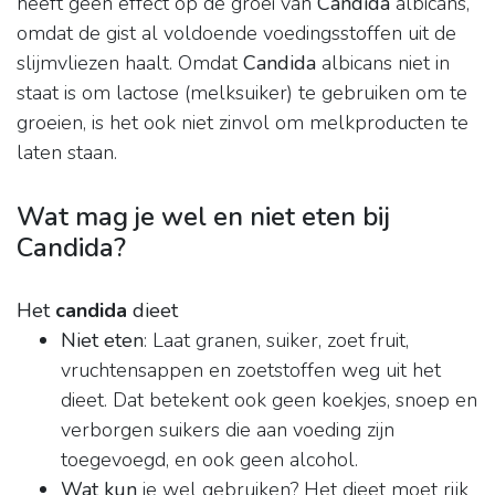
heeft geen effect op de groei van
Candida
albicans,
omdat de gist al voldoende voedingsstoffen uit de
slijmvliezen haalt. Omdat
Candida
albicans niet in
staat is om lactose (melksuiker) te gebruiken om te
groeien, is het ook niet zinvol om melkproducten te
laten staan.
Wat mag je wel en niet eten bij
Candida?
Het
candida
dieet
Niet eten
: Laat granen, suiker, zoet fruit,
vruchtensappen en zoetstoffen weg uit het
dieet. Dat betekent ook geen koekjes, snoep en
verborgen suikers die aan voeding zijn
toegevoegd, en ook geen alcohol.
Wat kun
je wel gebruiken? Het dieet moet rijk