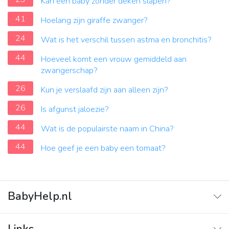
Kan een baby zonder deken slapen?
41
Hoelang zijn giraffe zwanger?
24
Wat is het verschil tussen astma en bronchitis?
44
Hoeveel komt een vrouw gemiddeld aan
zwangerschap?
26
Kun je verslaafd zijn aan alleen zijn?
26
Is afgunst jaloezie?
44
Wat is de populairste naam in China?
44
Hoe geef je een baby een tomaat?
BabyHelp.nl
Home