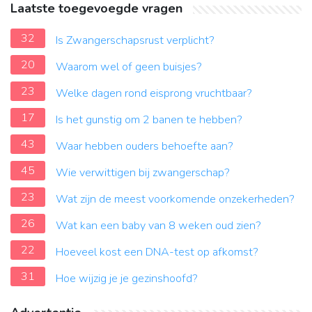
Laatste toegevoegde vragen
32
Is Zwangerschapsrust verplicht?
20
Waarom wel of geen buisjes?
23
Welke dagen rond eisprong vruchtbaar?
17
Is het gunstig om 2 banen te hebben?
43
Waar hebben ouders behoefte aan?
45
Wie verwittigen bij zwangerschap?
23
Wat zijn de meest voorkomende onzekerheden?
26
Wat kan een baby van 8 weken oud zien?
22
Hoeveel kost een DNA-test op afkomst?
31
Hoe wijzig je je gezinshoofd?