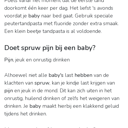
Poets vanaf het moment dat de eerste tand
doorkomt één keer per dag. Het liefst 's avonds
voordat je
baby
naar bed gaat. Gebruik speciale
peutertandpasta met fluoride zonder extra smaak.
Een klein beetje tandpasta is al voldoende.
Doet spruw pijn bij een baby?
Pijn
, jeuk en onrustig drinken
Alhoewel niet alle
baby's
last
hebben
van de
klachten van
spruw
, kan je kindje last krijgen van
pijn
en jeuk in de mond. Dit kan zich uiten in het
onrustig, huilend drinken of zelfs het weigeren van
drinken. Je
baby
maakt hierbij een klakkend geluid
tijdens het drinken.