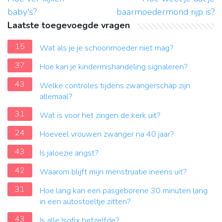
baby's?
baarmoedermond rijp is?
Laatste toegevoegde vragen
15
Wat als je je schoonmoeder niet mag?
37
Hoe kan je kindermishandeling signaleren?
43
Welke controles tijdens zwangerschap zijn
allemaal?
31
Wat is voor het zingen de kerk uit?
24
Hoeveel vrouwen zwanger na 40 jaar?
43
Is jaloezie angst?
42
Waarom blijft mijn menstruatie ineens uit?
31
Hoe lang kan een pasgeborene 30 minuten lang
in een autostoeltje zitten?
43
Is alle Isofix hetzelfde?