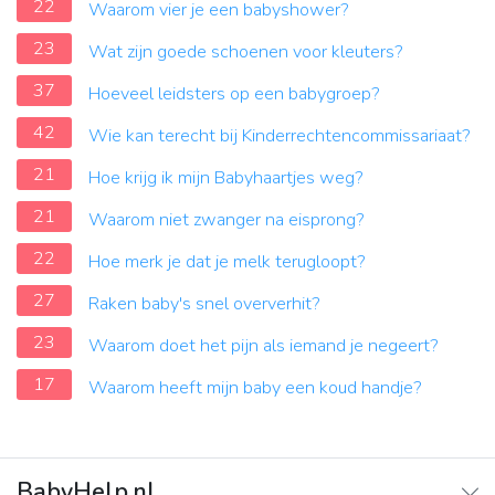
22
Waarom vier je een babyshower?
23
Wat zijn goede schoenen voor kleuters?
37
Hoeveel leidsters op een babygroep?
42
Wie kan terecht bij Kinderrechtencommissariaat?
21
Hoe krijg ik mijn Babyhaartjes weg?
21
Waarom niet zwanger na eisprong?
22
Hoe merk je dat je melk terugloopt?
27
Raken baby's snel oververhit?
23
Waarom doet het pijn als iemand je negeert?
17
Waarom heeft mijn baby een koud handje?
BabyHelp.nl