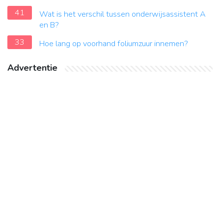
41
Wat is het verschil tussen onderwijsassistent A
en B?
33
Hoe lang op voorhand foliumzuur innemen?
Advertentie