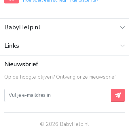
Hoe voelt een scheur in de placenta?
BabyHelp.nl
Home
Links
Vraag & Antwoord
Adverteren
Nieuwsbrief
Contact
Op de hoogte blijven? Ontvang onze nieuwsbrief
Over ons
Privacy beleid
© 2026 BabyHelp.nl