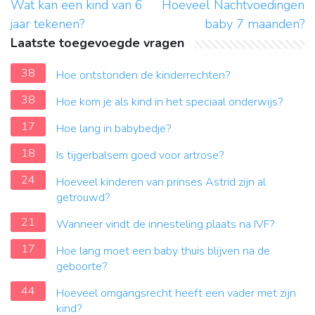
Wat kan een kind van 6
Hoeveel Nachtvoedingen
jaar tekenen?
baby 7 maanden?
Laatste toegevoegde vragen
38
Hoe ontstonden de kinderrechten?
38
Hoe kom je als kind in het speciaal onderwijs?
17
Hoe lang in babybedje?
18
Is tijgerbalsem goed voor artrose?
24
Hoeveel kinderen van prinses Astrid zijn al
getrouwd?
21
Wanneer vindt de innesteling plaats na IVF?
17
Hoe lang moet een baby thuis blijven na de
geboorte?
44
Hoeveel omgangsrecht heeft een vader met zijn
kind?