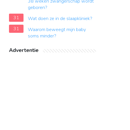
38 weken zwangerschap wordt
geboren?
31
Wat doen ze in de slaapkliniek?
31
Waarom beweegt mijn baby
soms minder?
Advertentie