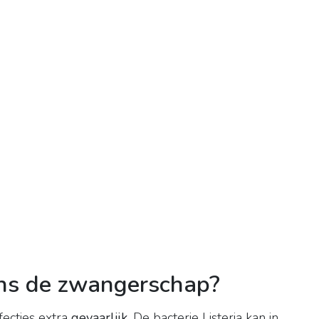
dens de zwangerschap?
fecties extra
gevaarlijk
. De bacterie Listeria kan in