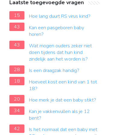
Laatste toegevoegde vragen
15
Hoe lang duurt RS virus kind?
43
Kan een pasgeboren baby
horen?
43
Wat mogen ouders zeker niet
doen tijdens dat hun kind
zindelijk aan het worden is?
28
Is een draagzak handig?
18
Hoeveel kost een kind van 1 tot
18?
20
Hoe merk je dat een baby stikt?
34
Kan je vakkenvullen als je 12
bent?
42
Is het normaal dat een baby met