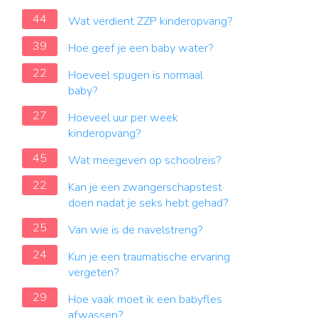
44
Wat verdient ZZP kinderopvang?
39
Hoe geef je een baby water?
22
Hoeveel spugen is normaal
baby?
27
Hoeveel uur per week
kinderopvang?
45
Wat meegeven op schoolreis?
22
Kan je een zwangerschapstest
doen nadat je seks hebt gehad?
25
Van wie is de navelstreng?
24
Kun je een traumatische ervaring
vergeten?
29
Hoe vaak moet ik een babyfles
afwassen?