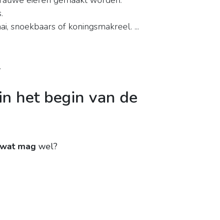
 rauwe eieren gemaakt worden.
.
ai, snoekbaars of koningsmakreel. ...
.
in het begin van de
wat mag
wel?