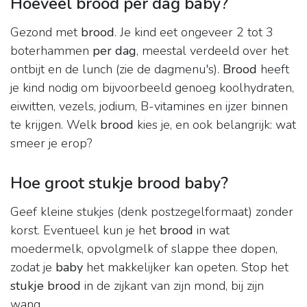
Hoeveel brood per dag baby?
Gezond met
brood
. Je kind eet ongeveer 2 tot 3
boterhammen
per dag
, meestal verdeeld over het
ontbijt en de lunch (zie de dagmenu's).
Brood
heeft
je kind nodig om bijvoorbeeld genoeg koolhydraten,
eiwitten, vezels, jodium, B-vitamines en ijzer binnen
te krijgen. Welk
brood
kies je, en ook belangrijk: wat
smeer je erop?
Hoe groot stukje brood baby?
Geef kleine stukjes (denk postzegelformaat) zonder
korst. Eventueel kun je het
brood
in wat
moedermelk, opvolgmelk of slappe thee dopen,
zodat je
baby
het makkelijker kan opeten. Stop het
stukje brood
in de zijkant van zijn mond, bij zijn
wang.