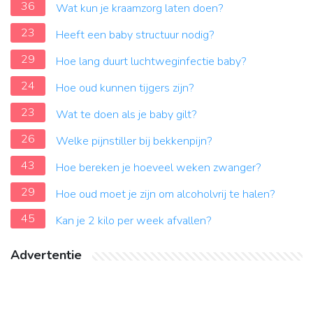
36
Wat kun je kraamzorg laten doen?
23
Heeft een baby structuur nodig?
29
Hoe lang duurt luchtweginfectie baby?
24
Hoe oud kunnen tijgers zijn?
23
Wat te doen als je baby gilt?
26
Welke pijnstiller bij bekkenpijn?
43
Hoe bereken je hoeveel weken zwanger?
29
Hoe oud moet je zijn om alcoholvrij te halen?
45
Kan je 2 kilo per week afvallen?
Advertentie