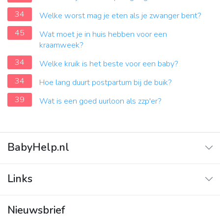
34
Welke worst mag je eten als je zwanger bent?
45
Wat moet je in huis hebben voor een
kraamweek?
34
Welke kruik is het beste voor een baby?
34
Hoe lang duurt postpartum bij de buik?
39
Wat is een goed uurloon als zzp'er?
BabyHelp.nl
Home
Links
Vraag & Antwoord
Adverteren
Nieuwsbrief
Contact