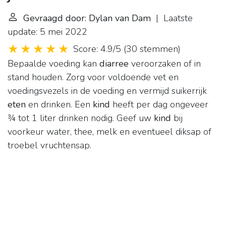
Gevraagd door: Dylan van Dam
| Laatste
update: 5 mei 2022
Score: 4.9/5
(
30 stemmen
)
Bepaalde voeding kan
diarree
veroorzaken of in
stand houden. Zorg voor voldoende vet en
voedingsvezels in de voeding en vermijd suikerrijk
eten
en drinken. Een
kind
heeft per dag ongeveer
¾ tot 1 liter drinken nodig. Geef uw
kind
bij
voorkeur water, thee, melk en eventueel diksap of
troebel vruchtensap.