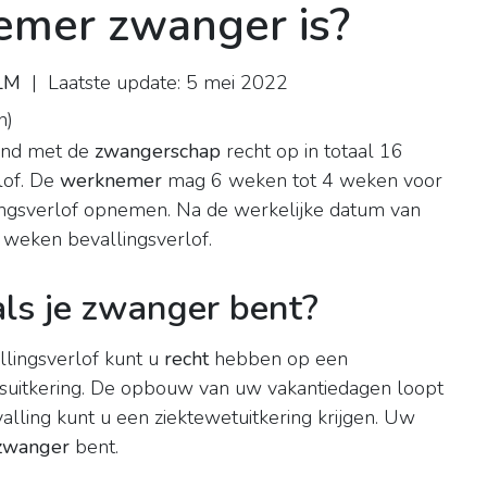
emer zwanger is?
LLM
| Laatste update: 5 mei 2022
n
)
and met de
zwangerschap
recht op in totaal 16
lof. De
werknemer
mag 6 weken tot 4 weken voor
ingsverlof opnemen. Na de werkelijke datum van
2 weken bevallingsverlof.
als je zwanger bent?
lingsverlof kunt u
recht
hebben op een
gsuitkering. De opbouw van uw vakantiedagen loopt
alling kunt u een ziektewetuitkering krijgen. Uw
zwanger
bent.