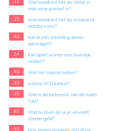
31
Wat betekent het als nitriet in
mijn urine positief is?
15
Wat betekent het als iemand te
dichtbij komt?
40
Kan ik een scheiding alleen
aanvragen?
24
Kan apart wonen een huwelijk
redden?
40
Wat zijn trauma ouders?
33
Is beta-hCG kanker?
35
Wat is de betekenis van de naam
Yuki?
45
Wat te doen als je je verveelt
zonder geld?
40
Hoe vegen vrouwen zich af na