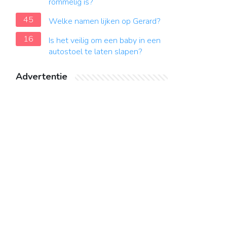
rommelig is?
45
Welke namen lijken op Gerard?
16
Is het veilig om een baby in een
autostoel te laten slapen?
Advertentie