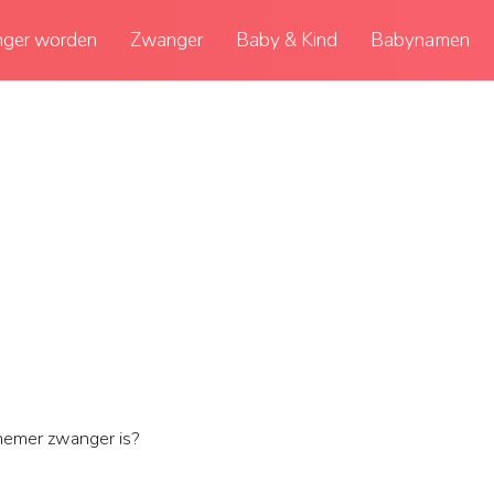
ger worden
Zwanger
Baby & Kind
Babynamen
nemer zwanger is?