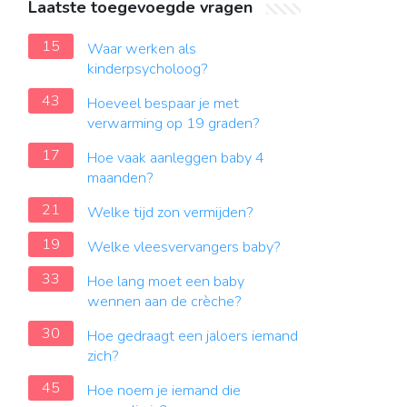
Laatste toegevoegde vragen
15
Waar werken als
kinderpsycholoog?
43
Hoeveel bespaar je met
verwarming op 19 graden?
17
Hoe vaak aanleggen baby 4
maanden?
21
Welke tijd zon vermijden?
19
Welke vleesvervangers baby?
33
Hoe lang moet een baby
wennen aan de crèche?
30
Hoe gedraagt een jaloers iemand
zich?
45
Hoe noem je iemand die