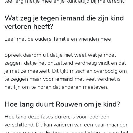
leef erg met je mee en je kunt altijd bij me terecht.
Wat zeg je tegen iemand die zijn kind
verloren heeft?
Leef met de ouders, familie en vrienden mee
Spreek daarom uit dat je niet weet
wat
je moet
zeggen, dat je het ontzettend verdrietig vindt en dat
je met ze meeleeft. Dit lijkt misschien overbodig om
te zeggen maar voor
iemand
met veel verdriet is
het fijn om te horen dat anderen meeleven.
Hoe lang duurt Rouwen om je kind?
Hoe lang
deze fases
duren
, is voor iedereen
verschillend. Dit kan variëren van een paar maanden
tot een paar jaar. Er bestaat geen tijdslimiet voor het