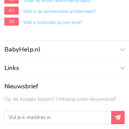
Waar op letten ademhaling baby?
41
Wat is de beroemdste achternaam?
38
Wat is torticollis bij een kind?
BabyHelp.nl
Home
Links
Vraag & Antwoord
Adverteren
Nieuwsbrief
Contact
Op de hoogte blijven? Ontvang onze nieuwsbrief
Over ons
Privacy beleid