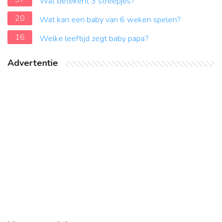
Wat betekent 3 streepjes?
20
Wat kan een baby van 6 weken spelen?
16
Welke leeftijd zegt baby papa?
Advertentie