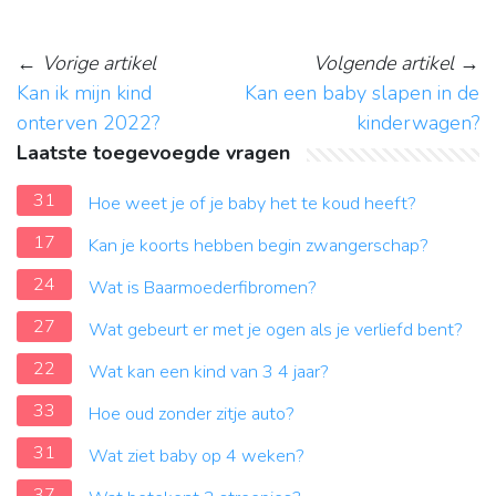
←
Vorige artikel
Volgende artikel
→
Kan ik mijn kind
Kan een baby slapen in de
onterven 2022?
kinderwagen?
Laatste toegevoegde vragen
31
Hoe weet je of je baby het te koud heeft?
17
Kan je koorts hebben begin zwangerschap?
24
Wat is Baarmoederfibromen?
27
Wat gebeurt er met je ogen als je verliefd bent?
22
Wat kan een kind van 3 4 jaar?
33
Hoe oud zonder zitje auto?
31
Wat ziet baby op 4 weken?
37