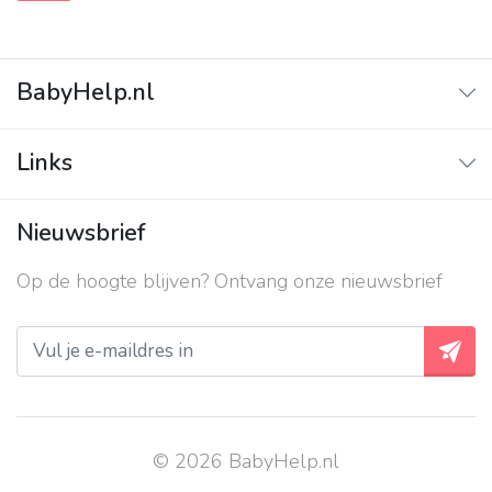
BabyHelp.nl
Home
Links
Vraag & Antwoord
Adverteren
Nieuwsbrief
Contact
Op de hoogte blijven? Ontvang onze nieuwsbrief
Over ons
Privacy beleid
© 2026 BabyHelp.nl