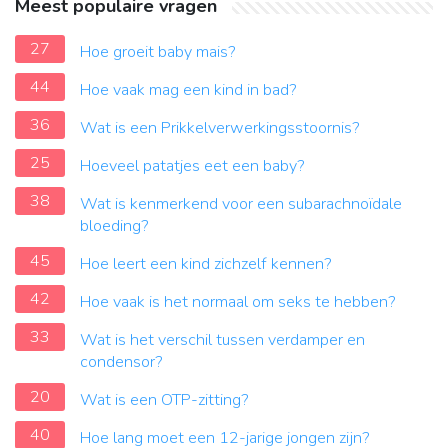
Meest populaire vragen
27
Hoe groeit baby mais?
44
Hoe vaak mag een kind in bad?
36
Wat is een Prikkelverwerkingsstoornis?
25
Hoeveel patatjes eet een baby?
38
Wat is kenmerkend voor een subarachnoïdale
bloeding?
45
Hoe leert een kind zichzelf kennen?
42
Hoe vaak is het normaal om seks te hebben?
33
Wat is het verschil tussen verdamper en
condensor?
20
Wat is een OTP-zitting?
40
Hoe lang moet een 12-jarige jongen zijn?