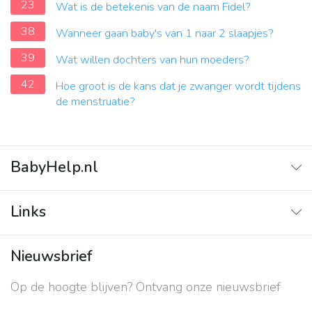
23
Wat is de betekenis van de naam Fidel?
38
Wanneer gaan baby's van 1 naar 2 slaapjes?
39
Wat willen dochters van hun moeders?
42
Hoe groot is de kans dat je zwanger wordt tijdens
de menstruatie?
BabyHelp.nl
Home
Links
Vraag & Antwoord
Adverteren
Nieuwsbrief
Contact
Op de hoogte blijven? Ontvang onze nieuwsbrief
Over ons