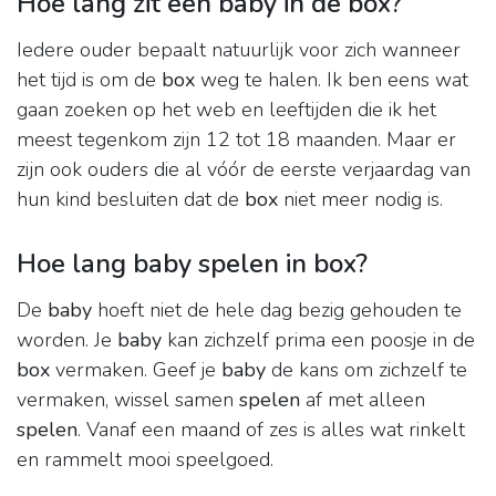
Hoe lang zit een baby in de box?
Iedere ouder bepaalt natuurlijk voor zich wanneer
het tijd is om de
box
weg te halen. Ik ben eens wat
gaan zoeken op het web en leeftijden die ik het
meest tegenkom zijn 12 tot 18 maanden. Maar er
zijn ook ouders die al vóór de eerste verjaardag van
hun kind besluiten dat de
box
niet meer nodig is.
Hoe lang baby spelen in box?
De
baby
hoeft niet de hele dag bezig gehouden te
worden. Je
baby
kan zichzelf prima een poosje in de
box
vermaken. Geef je
baby
de kans om zichzelf te
vermaken, wissel samen
spelen
af met alleen
spelen
. Vanaf een maand of zes is alles wat rinkelt
en rammelt mooi speelgoed.