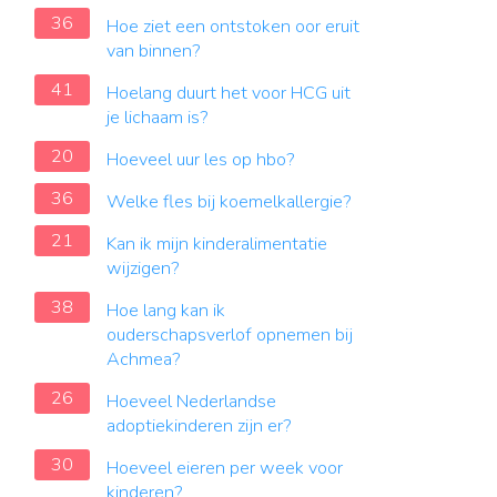
36
Hoe ziet een ontstoken oor eruit
van binnen?
41
Hoelang duurt het voor HCG uit
je lichaam is?
20
Hoeveel uur les op hbo?
36
Welke fles bij koemelkallergie?
21
Kan ik mijn kinderalimentatie
wijzigen?
38
Hoe lang kan ik
ouderschapsverlof opnemen bij
Achmea?
26
Hoeveel Nederlandse
adoptiekinderen zijn er?
30
Hoeveel eieren per week voor
kinderen?