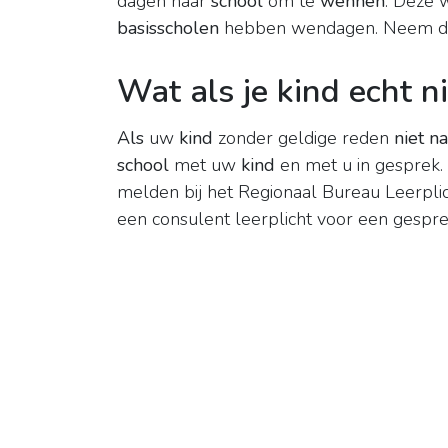
dagen naar
school
om te
wennen
. Deze 
basisscholen
hebben wendagen. Neem da
Wat als je kind echt n
Als
uw
kind
zonder geldige reden
niet n
school
met uw
kind
en met u in gesprek.
melden bij het Regionaal Bureau Leerpli
een consulent leerplicht voor een gespre