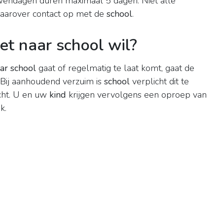
wendagen duren maximaal 5 dagen. Niet alle
arover contact op met de
school
.
iet naar school wil?
aar school
gaat of regelmatig te laat komt, gaat de
 Bij aanhoudend verzuim is
school
verplicht dit te
cht. U en uw
kind
krijgen vervolgens een oproep van
k.