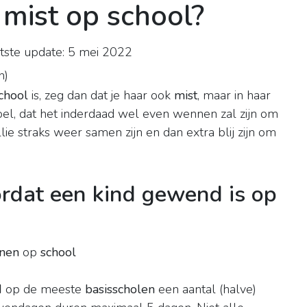
e mist op school?
ste update: 5 mei 2022
n
)
chool
is, zeg dan dat je haar ook
mist
, maar in haar
voel, dat het inderdaad wel even wennen zal zijn om
ie straks weer samen zijn en dan extra blij zijn om
rdat een kind gewend is op
nen
op
school
d
op de meeste
basisscholen
een aantal (halve)