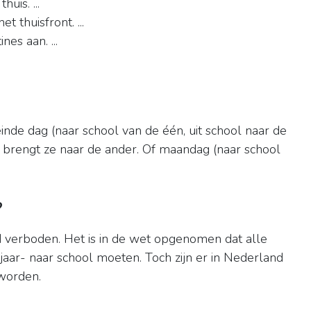
is. ...
t thuisfront. ...
es aan. ...
einde dag (naar school van de één, uit school naar de
n brengt ze naar de ander. Of maandag (naar school
?
 verboden. Het is in de wet opgenomen dat alle
5 jaar- naar school moeten. Toch zijn er in Nederland
worden.