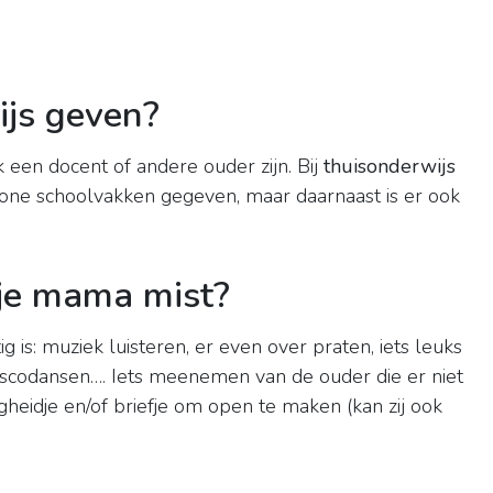
js geven?
 een docent of andere ouder zijn. Bij
thuisonderwijs
wone schoolvakken gegeven, maar daarnaast is er ook
 je mama mist?
ig is: muziek luisteren, er even over praten, iets leuks
, discodansen…. Iets meenemen van de ouder die er niet
nigheidje en/of briefje om open te maken (kan zij ook