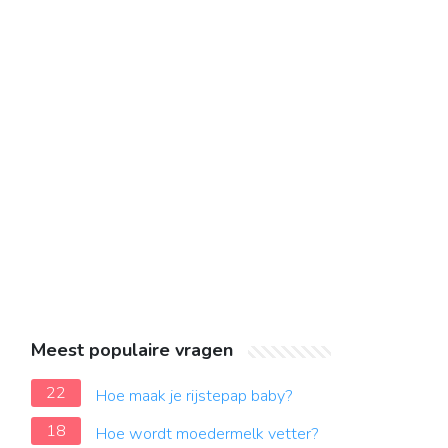
Meest populaire vragen
22
Hoe maak je rijstepap baby?
18
Hoe wordt moedermelk vetter?