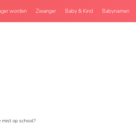
ger worden
Zwanger
Baby & Kind
Babynamen
e mist op school?