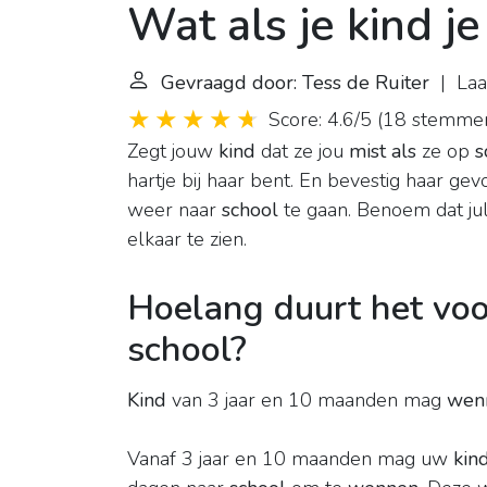
Wat als je kind j
Gevraagd door: Tess de Ruiter
| Laat
Score: 4.6/5
(
18 stemme
Zegt jouw
kind
dat ze jou
mist als
ze op
s
hartje bij haar bent. En bevestig haar ge
weer naar
school
te gaan. Benoem dat jull
elkaar te zien.
Hoelang duurt het voo
school?
Kind
van 3 jaar en 10 maanden mag
wen
Vanaf 3 jaar en 10 maanden mag uw
kin