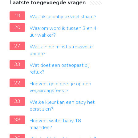
Laatste toegevoegde vragen
19
Wat als je baby te veel slaapt?
20
Waarom word ik tussen 3 en 4
uur wakker?
27
Wat zijn de minst stressvolle
banen?
33
Wat doet een osteopaat bij
reflux?
22
Hoeveel geld geef je op een
verjaardagsfeest?
33
Welke kleur kan een baby het
eerst zien?
38
Hoeveel water baby 18
maanden?