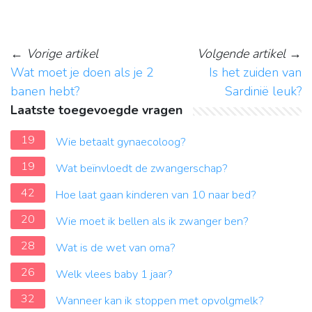
←
Vorige artikel
Volgende artikel
→
Wat moet je doen als je 2
Is het zuiden van
banen hebt?
Sardinië leuk?
Laatste toegevoegde vragen
19
Wie betaalt gynaecoloog?
19
Wat beïnvloedt de zwangerschap?
42
Hoe laat gaan kinderen van 10 naar bed?
20
Wie moet ik bellen als ik zwanger ben?
28
Wat is de wet van oma?
26
Welk vlees baby 1 jaar?
32
Wanneer kan ik stoppen met opvolgmelk?