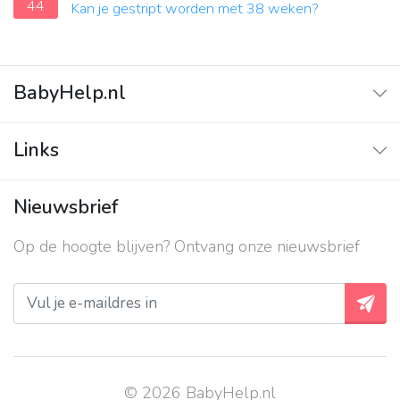
44
Kan je gestript worden met 38 weken?
BabyHelp.nl
Home
Links
Vraag & Antwoord
Adverteren
Nieuwsbrief
Contact
Op de hoogte blijven? Ontvang onze nieuwsbrief
Over ons
Privacy beleid
© 2026 BabyHelp.nl